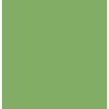
Редис, дайкон
Семена дайкона
Семена редиса
Репа, редька
Семена редьки
Семена репы
Салат
Свекла, мангольд
Семена мангольда
Семена свеклы
Томат
Тыква
Укроп
Шпинат, щавель
Семена шпината
Семена щавеля
Семена цветов
Агератум
Амарант
Астра
Бархатцы
Василёк
Виола