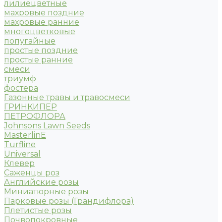
лилиецветные
махровые поздние
махровые ранние
многоцветковые
попугайные
простые поздние
простые ранние
смеси
триумф
фостера
Газонные травы и травосмеси
ГРИНКИПЕР
ПЕТРОФЛОРА
Johnsons Lawn Seeds
MasterlinE
Turfline
Universal
Клевер
Саженцы роз
Английские розы
Миниатюрные розы
Парковые розы (Грандифлора)
Плетистые розы
Почвопокровные