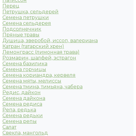
Патиссон
Перец
Петрушка, сельдерей
Семена петрушки
Семена сельдерея
Подсолнечник
Пряные травы
Душица, зверобой, иссоп, валериана
Катран (татарский хрен)
Лемонграсс (лимонная трава)
Розмарин, шалфей, эстрагон
Семена базилика
Семена горчицы
Семена кориандра, кервеля
Семена мяты, мелиссы
Семена тмина, тимьяна, чабера
Редис, дайкон
Семена дайкона
Семена редиса
Репа, редька
Семена редьки
Семена репы
Салат
Свекла, мангольд