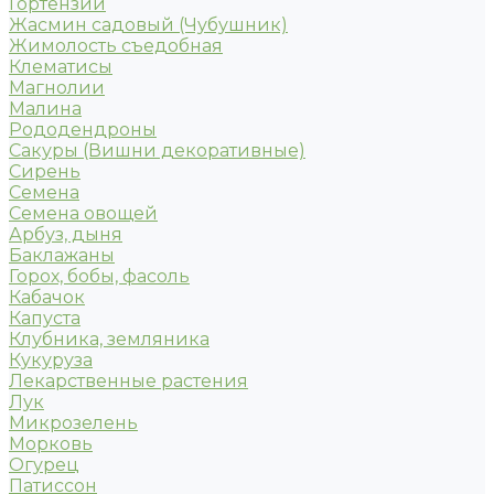
Гортензии
Жасмин садовый (Чубушник)
Жимолость съедобная
Клематисы
Магнолии
Малина
Рододендроны
Сакуры (Вишни декоративные)
Сирень
Семена
Семена овощей
Арбуз, дыня
Баклажаны
Горох, бобы, фасоль
Кабачок
Капуста
Клубника, земляника
Кукуруза
Лекарственные растения
Лук
Микрозелень
Морковь
Огурец
Патиссон