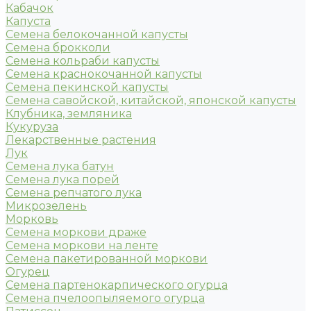
Кабачок
Капуста
Семена белокочанной капусты
Семена брокколи
Семена кольраби капусты
Семена краснокочанной капусты
Семена пекинской капусты
Семена савойской, китайской, японской капусты
Клубника, земляника
Кукуруза
Лекарственные растения
Лук
Семена лука батун
Семена лука порей
Семена репчатого лука
Микрозелень
Морковь
Семена моркови драже
Семена моркови на ленте
Семена пакетированной моркови
Огурец
Семена партенокарпического огурца
Семена пчелоопыляемого огурца