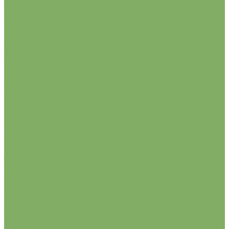
трубчатые
ТЮЛЬПАНЫ
бахромчатые
ботанические
грейга
дарвиновы гибриды
зеленоцветковые
кауфманиана
лилиецветные
махровые поздние
махровые ранние
многоцветковые
попугайные
простые поздние
простые ранние
смеси
триумф
фостера
Газонные травы и травосмеси
ГРИНКИПЕР
ПЕТРОФЛОРА
Johnsons Lawn Seeds
MasterlinE
Turfline