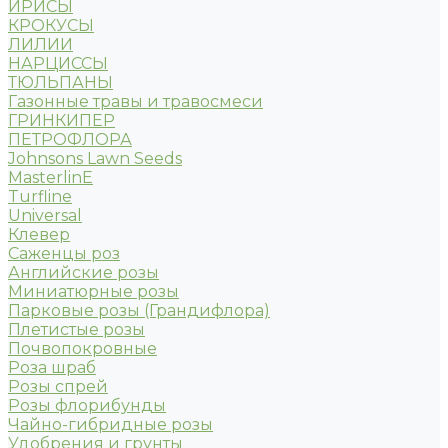
ИРИСЫ
КРОКУСЫ
ЛИЛИИ
НАРЦИССЫ
ТЮЛЬПАНЫ
Газонные травы и травосмеси
ГРИНКИПЕР
ПЕТРОФЛОРА
Johnsons Lawn Seeds
MasterlinE
Turfline
Universal
Клевер
Саженцы роз
Английские розы
Миниатюрные розы
Парковые розы (Грандифлора)
Плетистые розы
Почвопокровные
Роза шраб
Розы спрей
Розы флорибунды
Чайно-гибридные розы
Удобрения и грунты