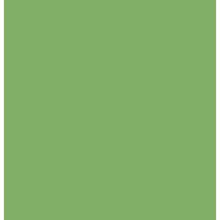
Микрозелень
Морковь
Семена моркови драже
Семена моркови на ленте
Семена пакетированной моркови
Огурец
Семена партенокарпического огурца
Семена пчелоопыляемого огурца
Патиссон
Перец
Петрушка, сельдерей
Семена петрушки
Семена сельдерея
Подсолнечник
Пряные травы
Душица, зверобой, иссоп, валериана
Катран (татарский хрен)
Лемонграсс (лимонная трава)
Розмарин, шалфей, эстрагон
Семена базилика
Семена горчицы
Семена кориандра, кервеля
Семена мяты, мелиссы
Семена тмина, тимьяна, чабера