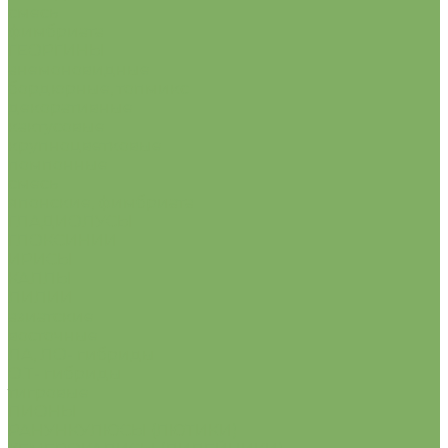
смесь
фимбриата
ГЕОРГИНЫ
анемоновидные
бордюрные, топмикс
декоративные
кактусовые
крупноцветковые
помпонные
смесь
японские, фимбриата
ГЛАДИОЛУСЫ
ГЛОКСИНИИ
ИРИСЫ
КАЛЛЫ
ЛИЛИИ
азиатские
восточные
ЛА, ЛО- гибриды
О.Т- гибриды
тигровые
ПИОНЫ
РАНУНКУЛЮСЫ (ЛЮТИКИ)