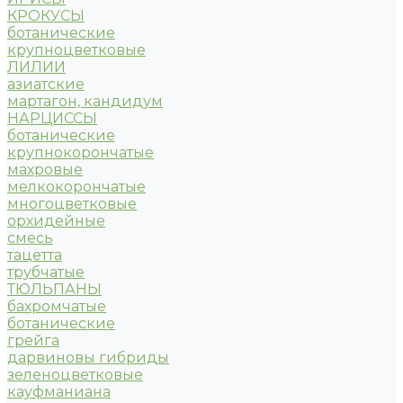
КРОКУСЫ
ботанические
крупноцветковые
ЛИЛИИ
азиатские
мартагон, кандидум
НАРЦИССЫ
ботанические
крупнокорончатые
махровые
мелкокорончатые
многоцветковые
орхидейные
смесь
тацетта
трубчатые
ТЮЛЬПАНЫ
бахромчатые
ботанические
грейга
дарвиновы гибриды
зеленоцветковые
кауфманиана