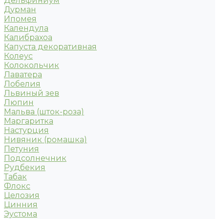
Дельфиниум
Дурман
Ипомея
Календула
Калибрахоа
Капуста декоративная
Колеус
Колокольчик
Лаватера
Лобелия
Львиный зев
Люпин
Мальва (шток-роза)
Маргаритка
Настурция
Нивяник (ромашка)
Петуния
Подсолнечник
Рудбекия
Табак
Флокс
Целозия
Цинния
Эустома