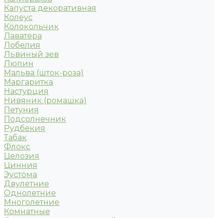
Капуста декоративная
Колеус
Колокольчик
Лаватера
Лобелия
Львиный зев
Люпин
Мальва (шток-роза)
Маргаритка
Настурция
Нивяник (ромашка)
Петуния
Подсолнечник
Рудбекия
Табак
Флокс
Целозия
Цинния
Эустома
Двулетние
Однолетние
Многолетние
Комнатные