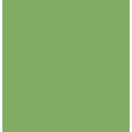
Universal
Клевер
Саженцы роз
Английские розы
Миниатюрные розы
Парковые розы (Грандифлора)
Плетистые розы
Почвопокровные
Роза шраб
Розы спрей
Розы флорибунды
Чайно-гибридные розы
Удобрения и грунты
Грунты
Удобрения
Сидераты
Торфяные горшочки и таблетки для рассады
Биорегуляторы
Для водоемов
Для дачных туалетов
Для канализации
Для компостирования
Лук-севок