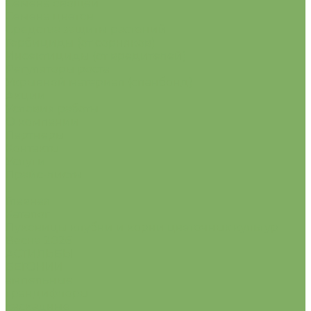
Семена овощей
Семена цветов
Средства защиты растений
Гербициды (от сорняков)
Инсектициды (от вредителей)
Регуляторы роста
Укрывной материал (спанбонд)
Акции
Условия работы
О компании
Партнеры
Контакты
Услуги
Прайс-листы
...
Главная
Каталог
Луковицы клубни и корни цветочных культур
Весна 2026
АСТИЛЬБЫ
БЕГОНИИ
ампельные
грандифлоры
каскадные