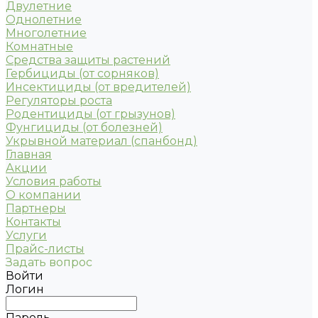
Двулетние
Однолетние
Многолетние
Комнатные
Средства защиты растений
Гербициды (от сорняков)
Инсектициды (от вредителей)
Регуляторы роста
Родентициды (от грызунов)
Фунгициды (от болезней)
Укрывной материал (спанбонд)
Главная
Акции
Условия работы
О компании
Партнеры
Контакты
Услуги
Прайс-листы
Задать вопрос
Войти
Логин
Пароль