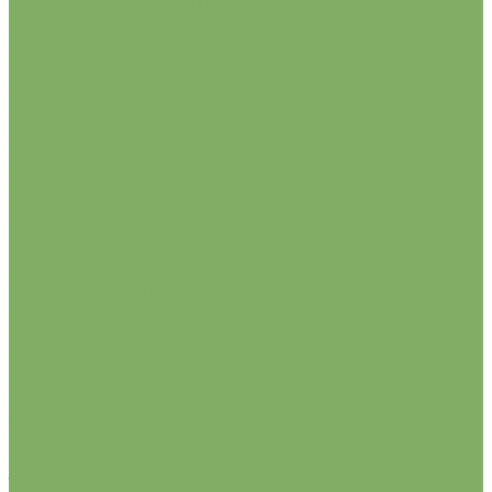
ХЕМЕРОКАЛИСЫ (ЛИЛЕЙНИКИ)
ХОСТЫ
Осень 2025
АЛЛИУМЫ
АНЕМОНЫ
ГИАЦИНТЫ
махровые
простые
ИРИСЫ
КРОКУСЫ
ботанические
крупноцветковые
ЛИЛИИ
азиатские
мартагон, кандидум
НАРЦИССЫ
ботанические
крупнокорончатые
махровые
мелкокорончатые
многоцветковые
орхидейные
смесь
тацетта