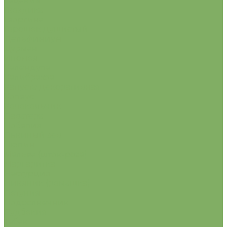
Гацания
Гвоздика
Георгина
Горошек душистый
Дельфиниум
Дурман
Ипомея
Календула
Калибрахоа
Капуста декоративная
Колеус
Колокольчик
Лаватера
Лобелия
Львиный зев
Люпин
Мальва (шток-роза)
Маргаритка
Настурция
Нивяник (ромашка)
Петуния
Подсолнечник
Рудбекия
Табак