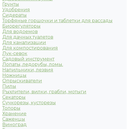
Грунты
Удобрения
Сидераты
Торфяные горшочки и таблетки для рассады
Биорегуляторы
Для водоемов
Для дачных туалетов
Для канализации
Для компостирования
Лук-севок
Садовый инструмент
Лопаты, ледорубы, ломы.
Напильники, лезвия
Ножницы
Опрыскиватели
Пилы
Рыхлители, вилки, грабли, мотыги
Секаторы
Сучкорезы, кусторезы
Топоры
Хранение
Саженцы
Виноград