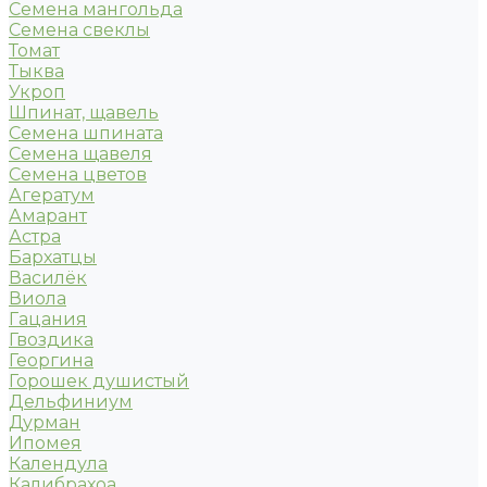
Семена мангольда
Семена свеклы
Томат
Тыква
Укроп
Шпинат, щавель
Семена шпината
Семена щавеля
Семена цветов
Агератум
Амарант
Астра
Бархатцы
Василёк
Виола
Гацания
Гвоздика
Георгина
Горошек душистый
Дельфиниум
Дурман
Ипомея
Календула
Калибрахоа