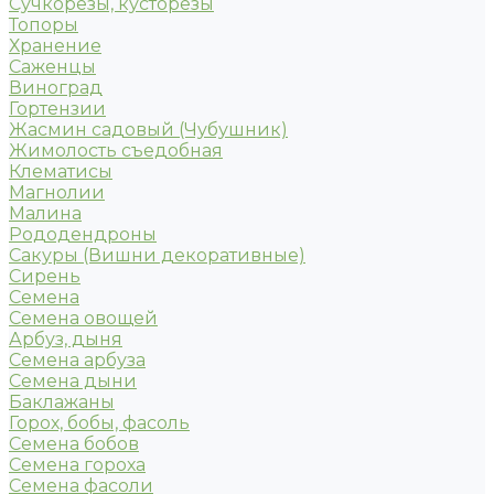
Сучкорезы, кусторезы
Топоры
Хранение
Саженцы
Виноград
Гортензии
Жасмин садовый (Чубушник)
Жимолость съедобная
Клематисы
Магнолии
Малина
Рододендроны
Сакуры (Вишни декоративные)
Сирень
Семена
Семена овощей
Арбуз, дыня
Семена арбуза
Семена дыни
Баклажаны
Горох, бобы, фасоль
Семена бобов
Семена гороха
Семена фасоли