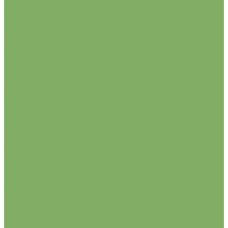
Садовый инструмент
Лопаты, ледорубы, ломы.
Напильники, лезвия
Ножницы
Опрыскиватели
Пилы
Рыхлители, вилки, грабли, мотыги
Секаторы
Сучкорезы, кусторезы
Топоры
Хранение
Саженцы
Виноград
Гортензии
Жасмин садовый (Чубушник)
Жимолость съедобная
Клематисы
Магнолии
Малина
Рододендроны
Сакуры (Вишни декоративные)
Сирень
Семена
Семена овощей