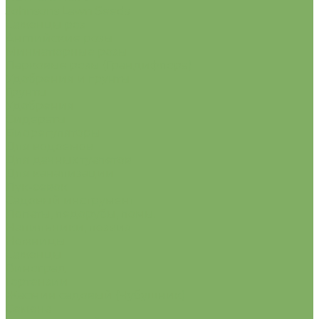
Johnsons Lawn Seeds
Саженцы роз
Английские розы
Миниатюрные розы
Парковые розы (Грандифлора)
Удобрения и грунты
Грунты
Удобрения
Сидераты
Биорегуляторы
Для водоемов
Для дачных туалетов
Для канализации
Лук-севок
Садовый инструмент
Лопаты, ледорубы, ломы.
Напильники, лезвия
Ножницы
Саженцы
Виноград
Гортензии
Жасмин садовый (Чубушник)
Семена