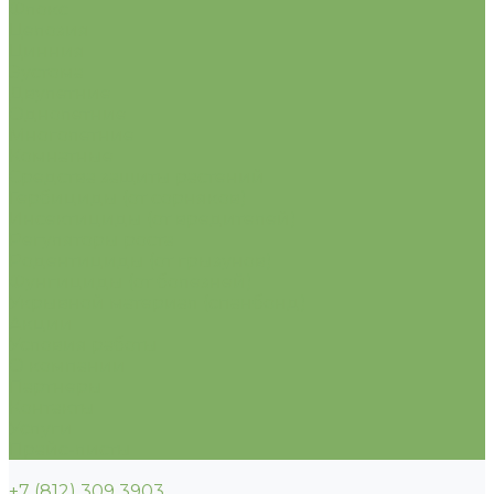
Флокс
Целозия
Цинния
Эустома
Двулетние
Однолетние
Многолетние
Комнатные
Средства защиты растений
Гербициды (от сорняков)
Инсектициды (от вредителей)
Регуляторы роста
Родентициды (от грызунов)
Фунгициды (от болезней)
Укрывной материал (спанбонд)
Акции
Условия работы
О компании
Партнеры
Контакты
Услуги
Прайс-листы
+7 (812) 309 3903