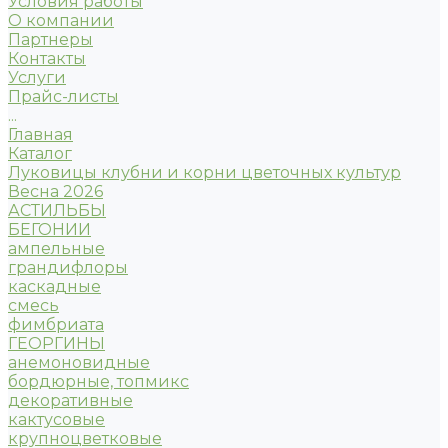
Условия работы
О компании
Партнеры
Контакты
Услуги
Прайс-листы
...
Главная
Каталог
Луковицы клубни и корни цветочных культур
Весна 2026
АСТИЛЬБЫ
БЕГОНИИ
ампельные
грандифлоры
каскадные
смесь
фимбриата
ГЕОРГИНЫ
анемоновидные
бордюрные, топмикс
декоративные
кактусовые
крупноцветковые