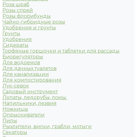
Роза шраб
Розы спрей
Розы флорибунды
Чайно-гибридные розы
Удобрения и грунты
Грунты
Удобрения
Сидераты
Торфяные горшочки и таблетки для рассады
Биорегуляторы
Для водоемов
Для дачных туалетов
Для канализации
Для компостирования
Лук-севок
Садовый инструмент
Лопаты, ледорубы, ломы.
Напильники, лезвия
Ножницы
Опрыскиватели
Пилы
Рыхлители, вилки, грабли, мотыги
Секаторы