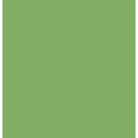
Арбуз, дыня
Семена арбуза
Семена дыни
Баклажаны
Горох, бобы, фасоль
Семена бобов
Семена гороха
Семена фасоли
Кабачок
Капуста
Семена белокочанной капусты
Семена брокколи
Семена кольраби капусты
Семена краснокочанной капусты
Семена пекинской капусты
Семена савойской, китайской, японской капусты
Клубника, земляника
Кукуруза
Лекарственные растения
Лук
Семена лука батун
Семена лука порей
Семена репчатого лука