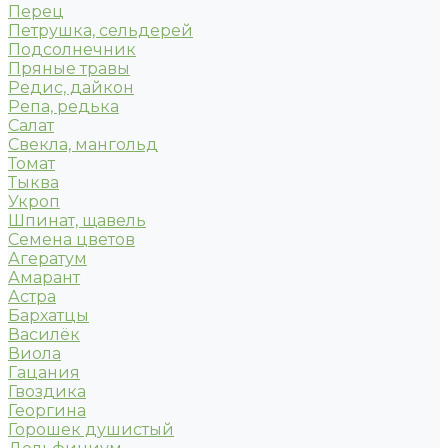
Перец
Петрушка, сельдерей
Подсолнечник
Пряные травы
Редис, дайкон
Репа, редька
Салат
Свекла, мангольд
Томат
Тыква
Укроп
Шпинат, щавель
Семена цветов
Агератум
Амарант
Астра
Бархатцы
Василёк
Виола
Гацания
Гвоздика
Георгина
Горошек душистый