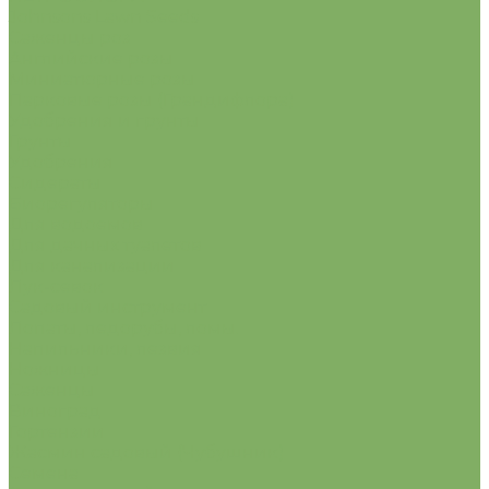
Johnsons Lawn Seeds
Саженцы роз
Английские розы
Миниатюрные розы
Парковые розы (Грандифлора)
Удобрения и грунты
Грунты
Удобрения
Сидераты
Биорегуляторы
Для водоемов
Для дачных туалетов
Для канализации
Лук-севок
Садовый инструмент
Лопаты, ледорубы, ломы.
Напильники, лезвия
Ножницы
Саженцы
Виноград
Гортензии
Жасмин садовый (Чубушник)
Семена