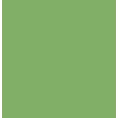
Микрозелень
Морковь
Семена моркови драже
Семена моркови на ленте
Семена пакетированной моркови
Огурец
Семена партенокарпического огурца
Семена пчелоопыляемого огурца
Патиссон
Перец
Петрушка, сельдерей
Семена петрушки
Семена сельдерея
Подсолнечник
Пряные травы
Душица, зверобой, иссоп, валериана
Катран (татарский хрен)
Лемонграсс (лимонная трава)
Розмарин, шалфей, эстрагон
Семена базилика
Семена горчицы
Семена кориандра, кервеля
Семена мяты, мелиссы
Семена тмина, тимьяна, чабера