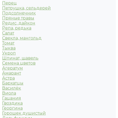
Перец
Петрушка, сельдерей
Подсолнечник
Пряные травы
Редис, дайкон
Репа, редька
Салат
Свекла, мангольд
Томат
Тыква
Укроп
Шпинат, щавель
Семена цветов
Агератум
Амарант
Астра
Бархатцы
Василёк
Виола
Гацания
Гвоздика
Георгина
Горошек душистый