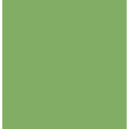
Universal
Клевер
Саженцы роз
Английские розы
Миниатюрные розы
Парковые розы (Грандифлора)
Плетистые розы
Почвопокровные
Роза шраб
Розы спрей
Розы флорибунды
Чайно-гибридные розы
Удобрения и грунты
Грунты
Удобрения
Сидераты
Торфяные горшочки и таблетки для рассады
Биорегуляторы
Для водоемов
Для дачных туалетов
Для канализации
Для компостирования
Лук-севок