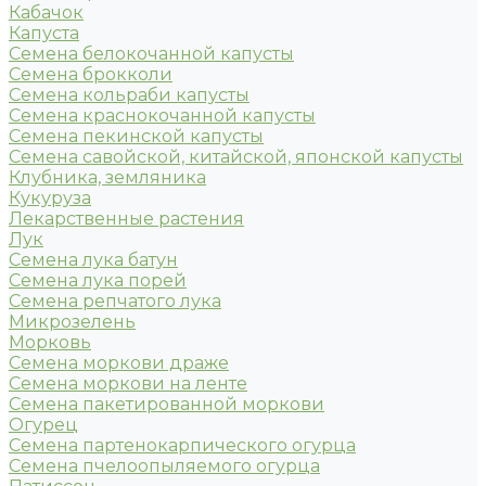
Кабачок
Капуста
Семена белокочанной капусты
Семена брокколи
Семена кольраби капусты
Семена краснокочанной капусты
Семена пекинской капусты
Семена савойской, китайской, японской капусты
Клубника, земляника
Кукуруза
Лекарственные растения
Лук
Семена лука батун
Семена лука порей
Семена репчатого лука
Микрозелень
Морковь
Семена моркови драже
Семена моркови на ленте
Семена пакетированной моркови
Огурец
Семена партенокарпического огурца
Семена пчелоопыляемого огурца