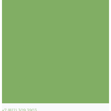
Флокс
Целозия
Цинния
Эустома
Двулетние
Однолетние
Многолетние
Комнатные
Средства защиты растений
Гербициды (от сорняков)
Инсектициды (от вредителей)
Регуляторы роста
Родентициды (от грызунов)
Фунгициды (от болезней)
Укрывной материал (спанбонд)
Акции
Условия работы
О компании
Партнеры
Контакты
Услуги
Прайс-листы
+7 (812) 309 3903