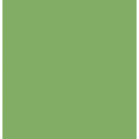
Гацания
Гвоздика
Георгина
Горошек душистый
Дельфиниум
Дурман
Ипомея
Календула
Калибрахоа
Капуста декоративная
Колеус
Колокольчик
Лаватера
Лобелия
Львиный зев
Люпин
Мальва (шток-роза)
Маргаритка
Настурция
Нивяник (ромашка)
Петуния
Подсолнечник
Рудбекия
Табак