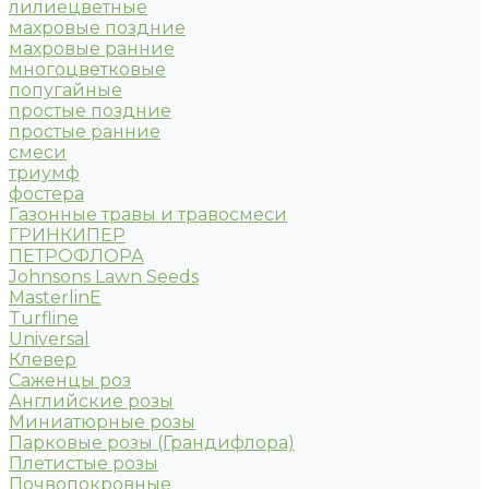
лилиецветные
махровые поздние
махровые ранние
многоцветковые
попугайные
простые поздние
простые ранние
смеси
триумф
фостера
Газонные травы и травосмеси
ГРИНКИПЕР
ПЕТРОФЛОРА
Johnsons Lawn Seeds
MasterlinE
Turfline
Universal
Клевер
Саженцы роз
Английские розы
Миниатюрные розы
Парковые розы (Грандифлора)
Плетистые розы
Почвопокровные