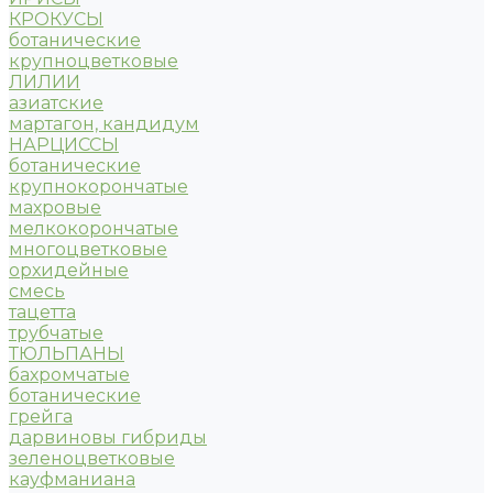
КРОКУСЫ
ботанические
крупноцветковые
ЛИЛИИ
азиатские
мартагон, кандидум
НАРЦИССЫ
ботанические
крупнокорончатые
махровые
мелкокорончатые
многоцветковые
орхидейные
смесь
тацетта
трубчатые
ТЮЛЬПАНЫ
бахромчатые
ботанические
грейга
дарвиновы гибриды
зеленоцветковые
кауфманиана