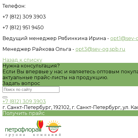
Телефон:
+7 (812) 309 3903
+7 (812) 951 9450
Ведущий менеджер Рябинкина Ирина -
opt1@sev-o
Менеджер Райкова Ольга -
opt3@sev-og.spb.ru
Назад к списку
Нужна консультация?
Если Вы впервые у нас и являетесь оптовым покуп
актуальные прайс-листы на продукцию.
Задать вопрос
+7 (812) 309 3903
г. Санкт-Петербург, 192102, г. Санкт-Петербург, ул. Кас
Получить прайс