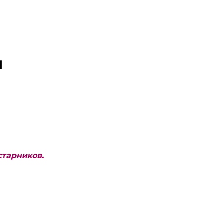
и
тарников.