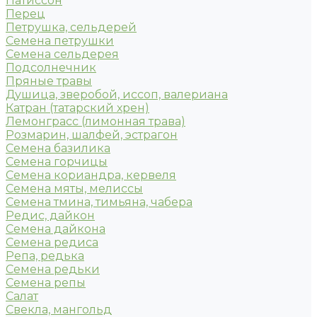
Патиссон
Перец
Петрушка, сельдерей
Семена петрушки
Семена сельдерея
Подсолнечник
Пряные травы
Душица, зверобой, иссоп, валериана
Катран (татарский хрен)
Лемонграсс (лимонная трава)
Розмарин, шалфей, эстрагон
Семена базилика
Семена горчицы
Семена кориандра, кервеля
Семена мяты, мелиссы
Семена тмина, тимьяна, чабера
Редис, дайкон
Семена дайкона
Семена редиса
Репа, редька
Семена редьки
Семена репы
Салат
Свекла, мангольд