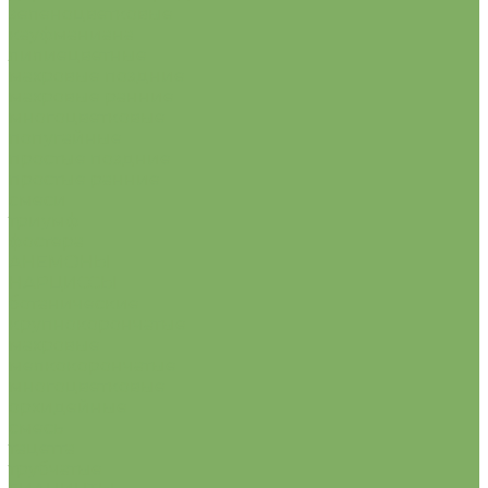
зеленоцветковые
кауфманиана
лилиецветные
махровые поздние
махровые ранние
многоцветковые
попугайные
простые поздние
простые ранние
смеси
триумф
фостера
АНЕМОНЫ
НАРЦИССЫ
ботанические
крупнокорончатые
махровые
мелкокорончатые
многоцветковые
орхидейные
смесь
тацетта
трубчатые