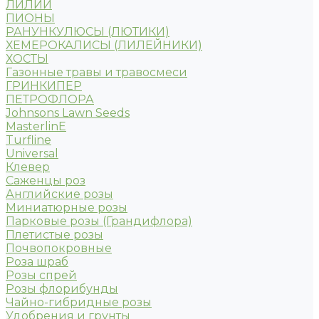
ЛИЛИИ
ПИОНЫ
РАНУНКУЛЮСЫ (ЛЮТИКИ)
ХЕМЕРОКАЛИСЫ (ЛИЛЕЙНИКИ)
ХОСТЫ
Газонные травы и травосмеси
ГРИНКИПЕР
ПЕТРОФЛОРА
Johnsons Lawn Seeds
MasterlinE
Turfline
Universal
Клевер
Саженцы роз
Английские розы
Миниатюрные розы
Парковые розы (Грандифлора)
Плетистые розы
Почвопокровные
Роза шраб
Розы спрей
Розы флорибунды
Чайно-гибридные розы
Удобрения и грунты