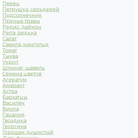
Перец
Петрушка, сельдерей
Подсолнечник
Пряные травы
Редис, дайкон
Репа, редька
Салат
Свекла, мангольд
Томат
Тыква
Укроп
Шпинат, щавель
Семена цветов
Агератум
Амарант
Астра
Бархатцы
Василёк
Виола
Гацания
Гвоздика
Георгина
Горошек душистый