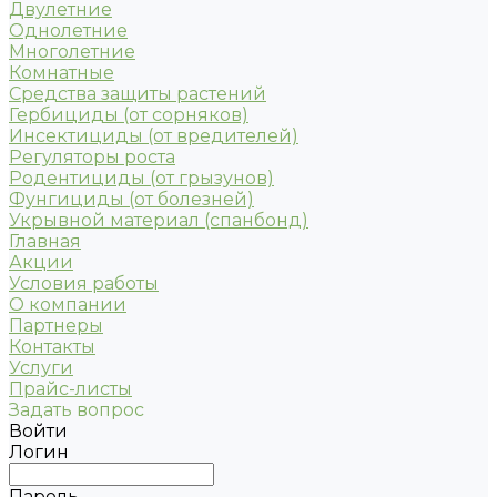
Двулетние
Однолетние
Многолетние
Комнатные
Средства защиты растений
Гербициды (от сорняков)
Инсектициды (от вредителей)
Регуляторы роста
Родентициды (от грызунов)
Фунгициды (от болезней)
Укрывной материал (спанбонд)
Главная
Акции
Условия работы
О компании
Партнеры
Контакты
Услуги
Прайс-листы
Задать вопрос
Войти
Логин
Пароль