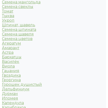
Семена мангольда
Семена свеклы
Томат
Тыква
Укроп
Шпинат, щавель
Семена шпината
Семена щавеля
Семена цветов
Агератум
Амарант
Астра
Бархатцы
Василёк
Виола
Гацания
Гвоздика
Георгина
Горошек душистый
Дельфиниум
Дурман
Ипомея
Календула
Калибрахоа