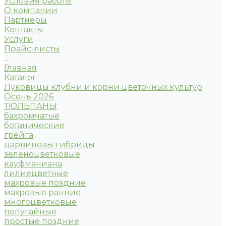
Условия работы
О компании
Партнеры
Контакты
Услуги
Прайс-листы
...
Главная
Каталог
Луковицы клубни и корни цветочных культур
Осень 2026
ТЮЛЬПАНЫ
бахромчатые
ботанические
грейга
дарвиновы гибриды
зеленоцветковые
кауфманиана
лилиецветные
махровые поздние
махровые ранние
многоцветковые
попугайные
простые поздние