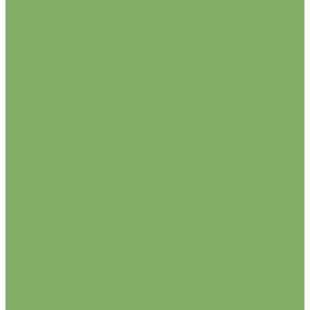
Арбуз, дыня
Семена арбуза
Семена дыни
Баклажаны
Горох, бобы, фасоль
Семена бобов
Семена гороха
Семена фасоли
Кабачок
Капуста
Семена белокочанной капусты
Семена брокколи
Семена кольраби капусты
Семена краснокочанной капусты
Семена пекинской капусты
Семена савойской, китайской, японской капусты
Клубника, земляника
Кукуруза
Лекарственные растения
Лук
Семена лука батун
Семена лука порей
Семена репчатого лука