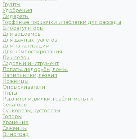
Грунты
Удобрения
Сидераты
Торфяные горшочки и таблетки для рассады
Биорегуляторы
Для водоемов
Для дачных туалетов
Для канализации
Для компостирования
Лук-севок
Садовый инструмент
Лопаты, ледорубы, ломы.
Напильники, лезвия
Ножницы
Опрыскиватели
Пилы
Рыхлители, вилки, грабли, мотыги
Секаторы
Сучкорезы, кусторезы
Топоры
Хранение
Саженцы
Виноград