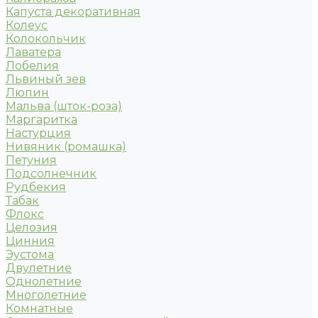
Капуста декоративная
Колеус
Колокольчик
Лаватера
Лобелия
Львиный зев
Люпин
Мальва (шток-роза)
Маргаритка
Настурция
Нивяник (ромашка)
Петуния
Подсолнечник
Рудбекия
Табак
Флокс
Целозия
Цинния
Эустома
Двулетние
Однолетние
Многолетние
Комнатные