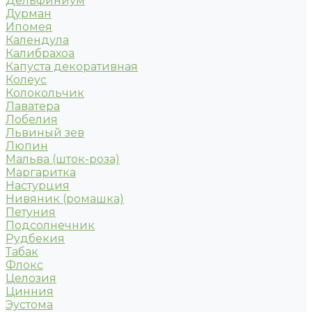
Дельфиниум
Дурман
Ипомея
Календула
Калибрахоа
Капуста декоративная
Колеус
Колокольчик
Лаватера
Лобелия
Львиный зев
Люпин
Мальва (шток-роза)
Маргаритка
Настурция
Нивяник (ромашка)
Петуния
Подсолнечник
Рудбекия
Табак
Флокс
Целозия
Цинния
Эустома