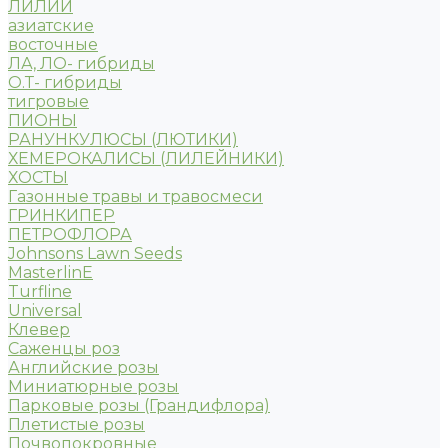
ЛИЛИИ
азиатские
восточные
ЛА, ЛО- гибриды
О.Т- гибриды
тигровые
ПИОНЫ
РАНУНКУЛЮСЫ (ЛЮТИКИ)
ХЕМЕРОКАЛИСЫ (ЛИЛЕЙНИКИ)
ХОСТЫ
Газонные травы и травосмеси
ГРИНКИПЕР
ПЕТРОФЛОРА
Johnsons Lawn Seeds
MasterlinE
Turfline
Universal
Клевер
Саженцы роз
Английские розы
Миниатюрные розы
Парковые розы (Грандифлора)
Плетистые розы
Почвопокровные