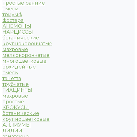
простые ранние
смеси
триумф
фостера
АНЕМОНЫ
НАРЦИССЫ
ботанические
крупнокорончатые
махровые
мелкокорончатые
многоцветковые
орхидейные
смесь
тацетта
трубчатые
ГИАЦИНТЫ
махровые
простые
КРОКУСЫ
ботанические
крупноцветковые
АЛЛИУМЫ
ЛИЛИИ
азиатские