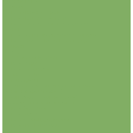
Микрозелень
Морковь
Семена моркови драже
Семена моркови на ленте
Семена пакетированной моркови
Огурец
Семена партенокарпического огурца
Семена пчелоопыляемого огурца
Патиссон
Перец
Петрушка, сельдерей
Семена петрушки
Семена сельдерея
Подсолнечник
Пряные травы
Душица, зверобой, иссоп, валериана
Катран (татарский хрен)
Лемонграсс (лимонная трава)
Розмарин, шалфей, эстрагон
Семена базилика
Семена горчицы
Семена кориандра, кервеля
Семена мяты, мелиссы
Семена тмина, тимьяна, чабера