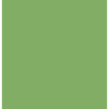
Редис, дайкон
Семена дайкона
Семена редиса
Репа, редька
Семена редьки
Семена репы
Салат
Свекла, мангольд
Семена мангольда
Семена свеклы
Томат
Тыква
Укроп
Шпинат, щавель
Семена шпината
Семена щавеля
Семена цветов
Агератум
Амарант
Астра
Бархатцы
Василёк
Виола