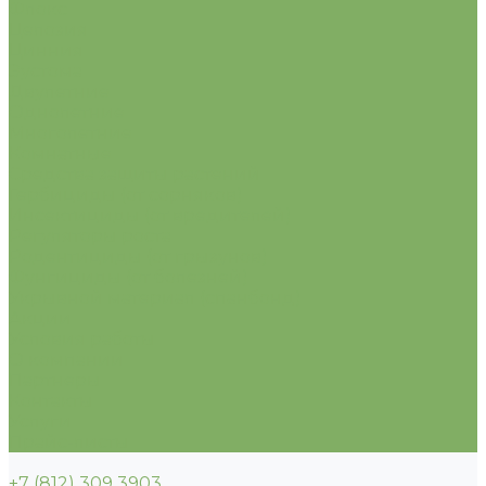
Флокс
Целозия
Цинния
Эустома
Двулетние
Однолетние
Многолетние
Комнатные
Средства защиты растений
Гербициды (от сорняков)
Инсектициды (от вредителей)
Регуляторы роста
Родентициды (от грызунов)
Фунгициды (от болезней)
Укрывной материал (спанбонд)
Акции
Условия работы
О компании
Партнеры
Контакты
Услуги
Прайс-листы
+7 (812) 309 3903