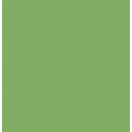
Гацания
Гвоздика
Георгина
Горошек душистый
Дельфиниум
Дурман
Ипомея
Календула
Калибрахоа
Капуста декоративная
Колеус
Колокольчик
Лаватера
Лобелия
Львиный зев
Люпин
Мальва (шток-роза)
Маргаритка
Настурция
Нивяник (ромашка)
Петуния
Подсолнечник
Рудбекия
Табак