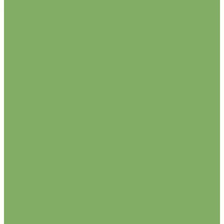
Johnsons Lawn Seeds
Саженцы роз
Английские розы
Миниатюрные розы
Парковые розы (Грандифлора)
Удобрения и грунты
Грунты
Удобрения
Сидераты
Биорегуляторы
Для водоемов
Для дачных туалетов
Для канализации
Лук-севок
Садовый инструмент
Лопаты, ледорубы, ломы.
Напильники, лезвия
Ножницы
Саженцы
Виноград
Гортензии
Жасмин садовый (Чубушник)
Семена