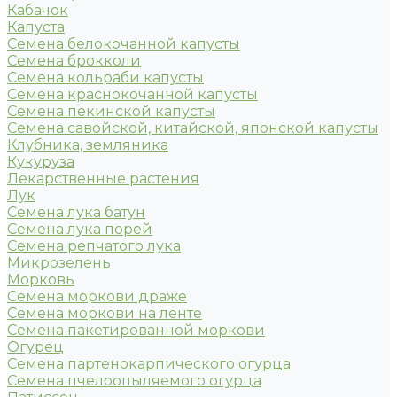
Кабачок
Капуста
Семена белокочанной капусты
Семена брокколи
Семена кольраби капусты
Семена краснокочанной капусты
Семена пекинской капусты
Семена савойской, китайской, японской капусты
Клубника, земляника
Кукуруза
Лекарственные растения
Лук
Семена лука батун
Семена лука порей
Семена репчатого лука
Микрозелень
Морковь
Семена моркови драже
Семена моркови на ленте
Семена пакетированной моркови
Огурец
Семена партенокарпического огурца
Семена пчелоопыляемого огурца