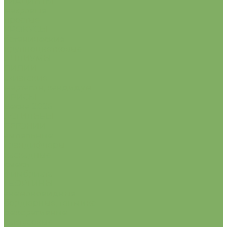
ГИАЦИНТЫ
махровые
простые
КРОКУСЫ
ботанические
крупноцветковые
АЛЛИУМЫ
ЛИЛИИ
азиатские
мартагон, кандидум
ИРИСЫ
Весна 2026
АСТИЛЬБЫ
БЕГОНИИ
ампельные
грандифлоры
каскадные
смесь
фимбриата
ГЕОРГИНЫ
анемоновидные
бордюрные, топмикс
декоративные
кактусовые