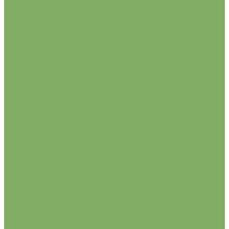
Universal
Клевер
Саженцы роз
Английские розы
Миниатюрные розы
Парковые розы (Грандифлора)
Плетистые розы
Почвопокровные
Роза шраб
Розы спрей
Розы флорибунды
Чайно-гибридные розы
Удобрения и грунты
Грунты
Удобрения
Сидераты
Торфяные горшочки и таблетки для рассады
Биорегуляторы
Для водоемов
Для дачных туалетов
Для канализации
Для компостирования
Лук-севок