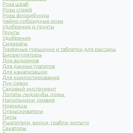
Роза шраб
Розы спрей
Розы флорибунды
Чайно-гибридные розы
Удобрения и грунты
Грунты
Удобрения
Сидераты
Торфяные горшочки и таблетки для рассады
Биорегуляторы
Для водоемов
Для дачных туалетов
Для канализации
Для компостирования
Лук-севок
Садовый инструмент
Лопаты, ледорубы, ломы.
Напильники, лезвия
Ножницы
Опрыскиватели
Пилы
Рыхлители, вилки, грабли, мотыги
Секаторы