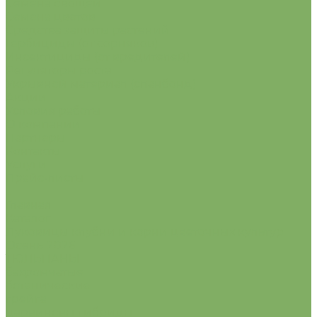
Семена овощей
Семена цветов
Средства защиты растений
Гербициды (от сорняков)
Инсектициды (от вредителей)
Регуляторы роста
Укрывной материал (спанбонд)
Акции
Условия работы
О компании
Партнеры
Контакты
Услуги
Прайс-листы
...
Главная
Каталог
Луковицы клубни и корни цветочных культур
Осень 2026
ТЮЛЬПАНЫ
бахромчатые
ботанические
грейга
дарвиновы гибриды