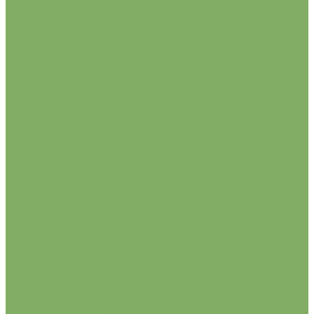
Садовый инструмент
Лопаты, ледорубы, ломы.
Напильники, лезвия
Ножницы
Опрыскиватели
Пилы
Рыхлители, вилки, грабли, мотыги
Секаторы
Сучкорезы, кусторезы
Топоры
Хранение
Саженцы
Виноград
Гортензии
Жасмин садовый (Чубушник)
Жимолость съедобная
Клематисы
Магнолии
Малина
Рододендроны
Сакуры (Вишни декоративные)
Сирень
Семена
Семена овощей