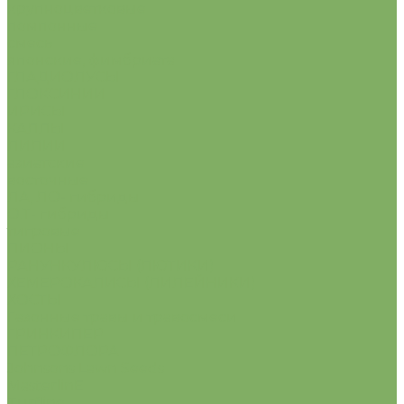
крупноцветковые
помпонные
смесь
японские, фимбриата
ГЛАДИОЛУСЫ
ГЛОКСИНИИ
ИРИСЫ
КАЛЛЫ
ЛИЛИИ
азиатские
восточные
ЛА, ЛО- гибриды
О.Т- гибриды
тигровые
ПИОНЫ
РАНУНКУЛЮСЫ (ЛЮТИКИ)
ХЕМЕРОКАЛИСЫ (ЛИЛЕЙНИКИ)
ХОСТЫ
Газонные травы и травосмеси
ГРИНКИПЕР
ПЕТРОФЛОРА
Johnsons Lawn Seeds
MasterlinE
Turfline