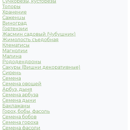
Сучкорезы, кусторезы
Топоры
Хранение
Саженцы
Виноград
Гортензии
Жасмин садовый (Чубушник)
Жимолость съедобная
Клематисы
Магнолии
Малина
Рододендроны
Сакуры (Вишни декоративные)
Сирень
Семена
Семена овощей
Арбуз, дыня
Семена арбуза
Семена дыни
Баклажаны
Горох, бобы, фасоль
Семена бобов
Семена гороха
Семена фасоли