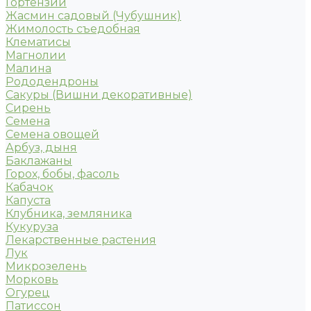
Гортензии
Жасмин садовый (Чубушник)
Жимолость съедобная
Клематисы
Магнолии
Малина
Рододендроны
Сакуры (Вишни декоративные)
Сирень
Семена
Семена овощей
Арбуз, дыня
Баклажаны
Горох, бобы, фасоль
Кабачок
Капуста
Клубника, земляника
Кукуруза
Лекарственные растения
Лук
Микрозелень
Морковь
Огурец
Патиссон