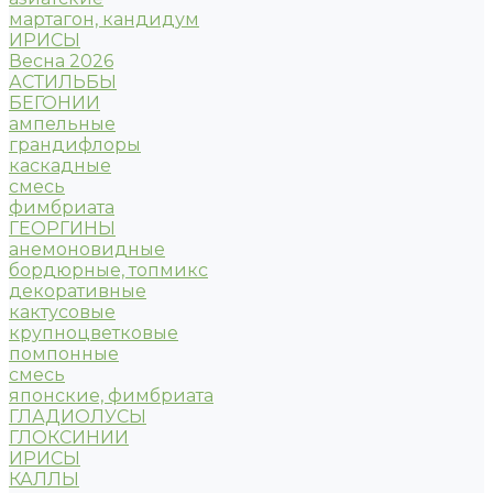
мартагон, кандидум
ИРИСЫ
Весна 2026
АСТИЛЬБЫ
БЕГОНИИ
ампельные
грандифлоры
каскадные
смесь
фимбриата
ГЕОРГИНЫ
анемоновидные
бордюрные, топмикс
декоративные
кактусовые
крупноцветковые
помпонные
смесь
японские, фимбриата
ГЛАДИОЛУСЫ
ГЛОКСИНИИ
ИРИСЫ
КАЛЛЫ