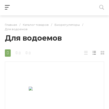
Главная
/
Каталог товаров
/
Биорегуляторы
/
Для водоемов
Для водоемов