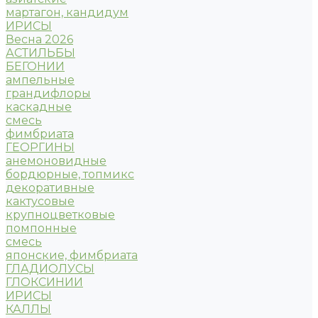
мартагон, кандидум
ИРИСЫ
Весна 2026
АСТИЛЬБЫ
БЕГОНИИ
ампельные
грандифлоры
каскадные
смесь
фимбриата
ГЕОРГИНЫ
анемоновидные
бордюрные, топмикс
декоративные
кактусовые
крупноцветковые
помпонные
смесь
японские, фимбриата
ГЛАДИОЛУСЫ
ГЛОКСИНИИ
ИРИСЫ
КАЛЛЫ