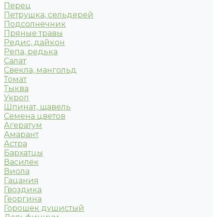
Перец
Петрушка, сельдерей
Подсолнечник
Пряные травы
Редис, дайкон
Репа, редька
Салат
Свекла, мангольд
Томат
Тыква
Укроп
Шпинат, щавель
Семена цветов
Агератум
Амарант
Астра
Бархатцы
Василёк
Виола
Гацания
Гвоздика
Георгина
Горошек душистый