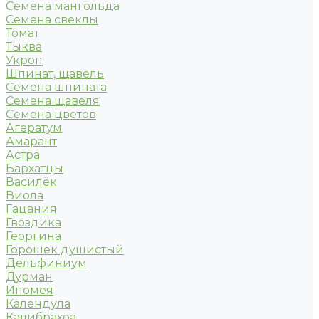
Семена мангольда
Семена свеклы
Томат
Тыква
Укроп
Шпинат, щавель
Семена шпината
Семена щавеля
Семена цветов
Агератум
Амарант
Астра
Бархатцы
Василёк
Виола
Гацания
Гвоздика
Георгина
Горошек душистый
Дельфиниум
Дурман
Ипомея
Календула
Калибрахоа