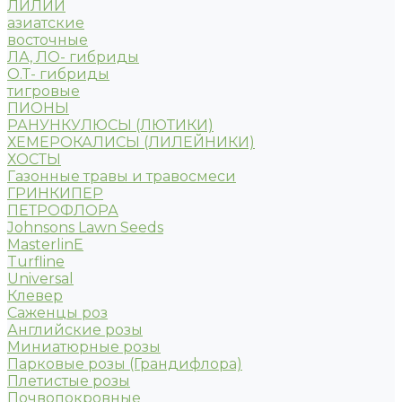
ЛИЛИИ
азиатские
восточные
ЛА, ЛО- гибриды
О.Т- гибриды
тигровые
ПИОНЫ
РАНУНКУЛЮСЫ (ЛЮТИКИ)
ХЕМЕРОКАЛИСЫ (ЛИЛЕЙНИКИ)
ХОСТЫ
Газонные травы и травосмеси
ГРИНКИПЕР
ПЕТРОФЛОРА
Johnsons Lawn Seeds
MasterlinE
Turfline
Universal
Клевер
Саженцы роз
Английские розы
Миниатюрные розы
Парковые розы (Грандифлора)
Плетистые розы
Почвопокровные