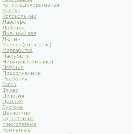
Капуста декоративная
Колеус
Колокольчик
Лаватера
Лобелия
Львиный зев
Люпин
Мальва (шток-роза)
Маргаритка
Настурция
Нивяник (ромашка)
Петуния
Подсолнечник
Рудбекия
Табак
Флокс
Целозия
Цинния
Эустома
Двулетние
Однолетние
Многолетние
Комнатные