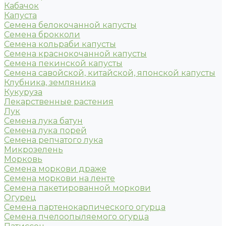
Кабачок
Капуста
Семена белокочанной капусты
Семена брокколи
Семена кольраби капусты
Семена краснокочанной капусты
Семена пекинской капусты
Семена савойской, китайской, японской капусты
Клубника, земляника
Кукуруза
Лекарственные растения
Лук
Семена лука батун
Семена лука порей
Семена репчатого лука
Микрозелень
Морковь
Семена моркови драже
Семена моркови на ленте
Семена пакетированной моркови
Огурец
Семена партенокарпического огурца
Семена пчелоопыляемого огурца