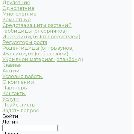
Двулетние
Однолетние
Многолетние
Комнатные
Средства защиты растений
Гербициды (от сорняков)
Инсектициды (от вредителей)
Регуляторы роста
Родентициды (от грызунов)
Фунгициды (от болезней)
Укрывной материал (спанбонд)
Главная
Акции
Условия работы
О компании
Партнеры
Контакты
Услуги
Прайс-листы
Задать вопрос
Войти
Логин
Пароль