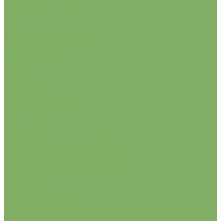
крупноцветковые
помпонные
смесь
японские, фимбриата
ГЛАДИОЛУСЫ
ГЛОКСИНИИ
ИРИСЫ
КАЛЛЫ
ЛИЛИИ
азиатские
восточные
ЛА, ЛО- гибриды
О.Т- гибриды
тигровые
ПИОНЫ
РАНУНКУЛЮСЫ (ЛЮТИКИ)
ХЕМЕРОКАЛИСЫ (ЛИЛЕЙНИКИ)
ХОСТЫ
Газонные травы и травосмеси
ГРИНКИПЕР
ПЕТРОФЛОРА
Johnsons Lawn Seeds
MasterlinE
Turfline