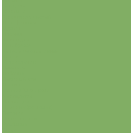
Гацания
Гвоздика
Георгина
Горошек душистый
Дельфиниум
Дурман
Ипомея
Календула
Калибрахоа
Капуста декоративная
Колеус
Колокольчик
Лаватера
Лобелия
Львиный зев
Люпин
Мальва (шток-роза)
Маргаритка
Настурция
Нивяник (ромашка)
Петуния
Подсолнечник
Рудбекия
Табак