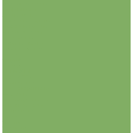
зеленоцветковые
кауфманиана
лилиецветные
махровые поздние
махровые ранние
многоцветковые
попугайные
простые поздние
простые ранние
смеси
триумф
фостера
АНЕМОНЫ
НАРЦИССЫ
ботанические
крупнокорончатые
махровые
мелкокорончатые
многоцветковые
орхидейные
смесь
тацетта
трубчатые