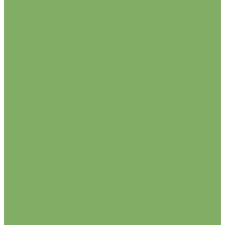
Johnsons Lawn Seeds
Саженцы роз
Английские розы
Миниатюрные розы
Парковые розы (Грандифлора)
Удобрения и грунты
Грунты
Удобрения
Сидераты
Биорегуляторы
Для водоемов
Для дачных туалетов
Для канализации
Лук-севок
Садовый инструмент
Лопаты, ледорубы, ломы.
Напильники, лезвия
Ножницы
Саженцы
Виноград
Гортензии
Жасмин садовый (Чубушник)
Семена