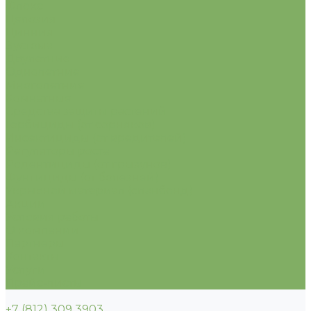
Флокс
Целозия
Цинния
Эустома
Двулетние
Однолетние
Многолетние
Комнатные
Средства защиты растений
Гербициды (от сорняков)
Инсектициды (от вредителей)
Регуляторы роста
Родентициды (от грызунов)
Фунгициды (от болезней)
Укрывной материал (спанбонд)
Акции
Условия работы
О компании
Партнеры
Контакты
Услуги
Прайс-листы
+7 (812) 309 3903