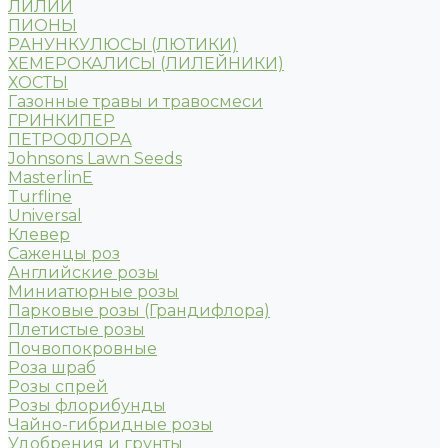
ЛИЛИИ
ПИОНЫ
РАНУНКУЛЮСЫ (ЛЮТИКИ)
ХЕМЕРОКАЛИСЫ (ЛИЛЕЙНИКИ)
ХОСТЫ
Газонные травы и травосмеси
ГРИНКИПЕР
ПЕТРОФЛОРА
Johnsons Lawn Seeds
MasterlinE
Turfline
Universal
Клевер
Саженцы роз
Английские розы
Миниатюрные розы
Парковые розы (Грандифлора)
Плетистые розы
Почвопокровные
Роза шраб
Розы спрей
Розы флорибунды
Чайно-гибридные розы
Удобрения и грунты