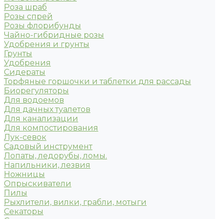
Роза шраб
Розы спрей
Розы флорибунды
Чайно-гибридные розы
Удобрения и грунты
Грунты
Удобрения
Сидераты
Торфяные горшочки и таблетки для рассады
Биорегуляторы
Для водоемов
Для дачных туалетов
Для канализации
Для компостирования
Лук-севок
Садовый инструмент
Лопаты, ледорубы, ломы.
Напильники, лезвия
Ножницы
Опрыскиватели
Пилы
Рыхлители, вилки, грабли, мотыги
Секаторы