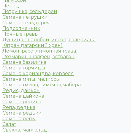
Патиссон
Перец
Петрушка, сельдерей
Семена петрушки
Семена сельдерея
Подсолнечник
Пряные травы
Душица, зверобой, иссоп, валериана
Катран (татарский хрен)
Лемонграсс (лимонная трава)
Розмарин, шалфей, эстрагон
Семена базилика
Семена горчицы
Семена кориандра, кервеля
Семена мяты, мелиссы
Семена тмина, тимьяна, чабера
Редис, дайкон
Семена дайкона
Семена редиса
Репа, редька
Семена редьки
Семена репы
Салат
Свекла, мангольд