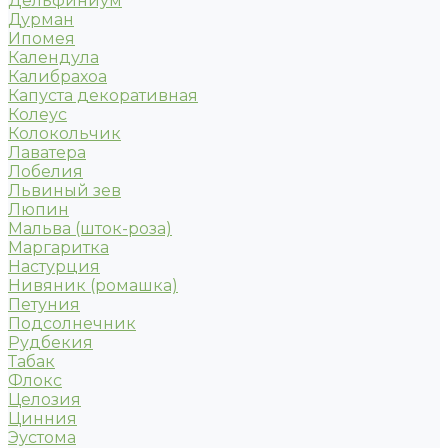
Дельфиниум
Дурман
Ипомея
Календула
Калибрахоа
Капуста декоративная
Колеус
Колокольчик
Лаватера
Лобелия
Львиный зев
Люпин
Мальва (шток-роза)
Маргаритка
Настурция
Нивяник (ромашка)
Петуния
Подсолнечник
Рудбекия
Табак
Флокс
Целозия
Цинния
Эустома