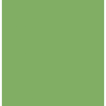
Universal
Клевер
Саженцы роз
Английские розы
Миниатюрные розы
Парковые розы (Грандифлора)
Плетистые розы
Почвопокровные
Роза шраб
Розы спрей
Розы флорибунды
Чайно-гибридные розы
Удобрения и грунты
Грунты
Удобрения
Сидераты
Торфяные горшочки и таблетки для рассады
Биорегуляторы
Для водоемов
Для дачных туалетов
Для канализации
Для компостирования
Лук-севок