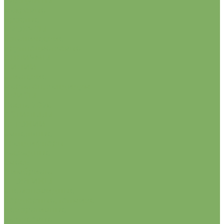
ГИАЦИНТЫ
махровые
простые
КРОКУСЫ
ботанические
крупноцветковые
АЛЛИУМЫ
ЛИЛИИ
азиатские
мартагон, кандидум
ИРИСЫ
Весна 2026
АСТИЛЬБЫ
БЕГОНИИ
ампельные
грандифлоры
каскадные
смесь
фимбриата
ГЕОРГИНЫ
анемоновидные
бордюрные, топмикс
декоративные
кактусовые