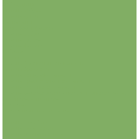
Арбуз, дыня
Семена арбуза
Семена дыни
Баклажаны
Горох, бобы, фасоль
Семена бобов
Семена гороха
Семена фасоли
Кабачок
Капуста
Семена белокочанной капусты
Семена брокколи
Семена кольраби капусты
Семена краснокочанной капусты
Семена пекинской капусты
Семена савойской, китайской, японской капусты
Клубника, земляника
Кукуруза
Лекарственные растения
Лук
Семена лука батун
Семена лука порей
Семена репчатого лука