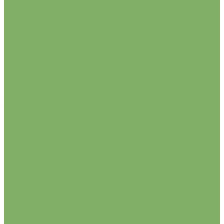
Редис, дайкон
Семена дайкона
Семена редиса
Репа, редька
Семена редьки
Семена репы
Салат
Свекла, мангольд
Семена мангольда
Семена свеклы
Томат
Тыква
Укроп
Шпинат, щавель
Семена шпината
Семена щавеля
Семена цветов
Агератум
Амарант
Астра
Бархатцы
Василёк
Виола