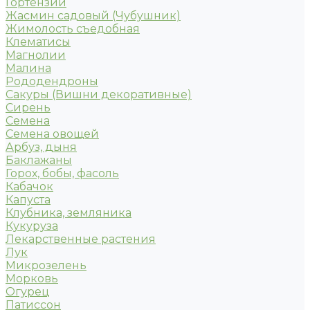
Гортензии
Жасмин садовый (Чубушник)
Жимолость съедобная
Клематисы
Магнолии
Малина
Рододендроны
Сакуры (Вишни декоративные)
Сирень
Семена
Семена овощей
Арбуз, дыня
Баклажаны
Горох, бобы, фасоль
Кабачок
Капуста
Клубника, земляника
Кукуруза
Лекарственные растения
Лук
Микрозелень
Морковь
Огурец
Патиссон