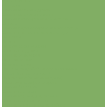
Микрозелень
Морковь
Семена моркови драже
Семена моркови на ленте
Семена пакетированной моркови
Огурец
Семена партенокарпического огурца
Семена пчелоопыляемого огурца
Патиссон
Перец
Петрушка, сельдерей
Семена петрушки
Семена сельдерея
Подсолнечник
Пряные травы
Душица, зверобой, иссоп, валериана
Катран (татарский хрен)
Лемонграсс (лимонная трава)
Розмарин, шалфей, эстрагон
Семена базилика
Семена горчицы
Семена кориандра, кервеля
Семена мяты, мелиссы
Семена тмина, тимьяна, чабера