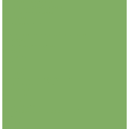
Садовый инструмент
Лопаты, ледорубы, ломы.
Напильники, лезвия
Ножницы
Опрыскиватели
Пилы
Рыхлители, вилки, грабли, мотыги
Секаторы
Сучкорезы, кусторезы
Топоры
Хранение
Саженцы
Виноград
Гортензии
Жасмин садовый (Чубушник)
Жимолость съедобная
Клематисы
Магнолии
Малина
Рододендроны
Сакуры (Вишни декоративные)
Сирень
Семена
Семена овощей