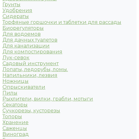
Грунты
Удобрения
Сидераты
Торфяные горшочки и таблетки для рассады
Биорегуляторы
Для водоемов
Для дачных туалетов
Для канализации
Для компостирования
Лук-севок
Садовый инструмент
Лопаты, ледорубы, ломы.
Напильники, лезвия
Ножницы
Опрыскиватели
Пилы
Рыхлители, вилки, грабли, мотыги
Секаторы
Сучкорезы, кусторезы
Топоры
Хранение
Саженцы
Виноград