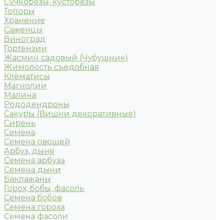
Сучкорезы, кусторезы
Топоры
Хранение
Саженцы
Виноград
Гортензии
Жасмин садовый (Чубушник)
Жимолость съедобная
Клематисы
Магнолии
Малина
Рододендроны
Сакуры (Вишни декоративные)
Сирень
Семена
Семена овощей
Арбуз, дыня
Семена арбуза
Семена дыни
Баклажаны
Горох, бобы, фасоль
Семена бобов
Семена гороха
Семена фасоли