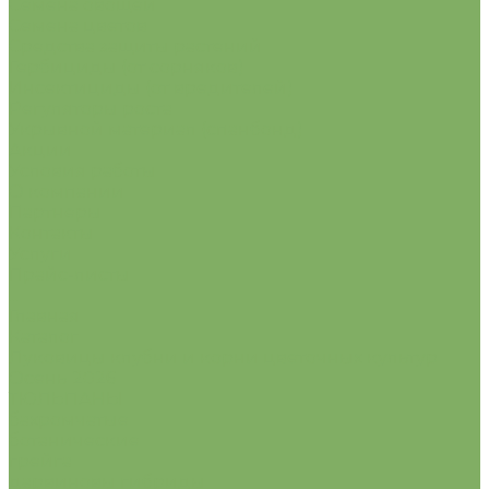
Семена овощей
Семена цветов
Средства защиты растений
Гербициды (от сорняков)
Инсектициды (от вредителей)
Регуляторы роста
Укрывной материал (спанбонд)
Акции
Условия работы
О компании
Партнеры
Контакты
Услуги
Прайс-листы
...
Главная
Каталог
Луковицы клубни и корни цветочных культур
Осень 2026
ТЮЛЬПАНЫ
бахромчатые
ботанические
грейга
дарвиновы гибриды