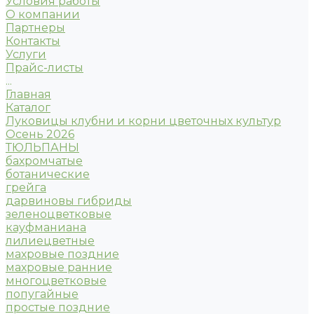
Условия работы
О компании
Партнеры
Контакты
Услуги
Прайс-листы
...
Главная
Каталог
Луковицы клубни и корни цветочных культур
Осень 2026
ТЮЛЬПАНЫ
бахромчатые
ботанические
грейга
дарвиновы гибриды
зеленоцветковые
кауфманиана
лилиецветные
махровые поздние
махровые ранние
многоцветковые
попугайные
простые поздние