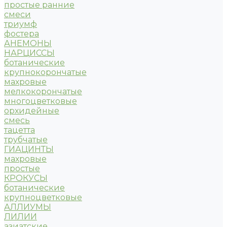
простые ранние
смеси
триумф
фостера
АНЕМОНЫ
НАРЦИССЫ
ботанические
крупнокорончатые
махровые
мелкокорончатые
многоцветковые
орхидейные
смесь
тацетта
трубчатые
ГИАЦИНТЫ
махровые
простые
КРОКУСЫ
ботанические
крупноцветковые
АЛЛИУМЫ
ЛИЛИИ
азиатские