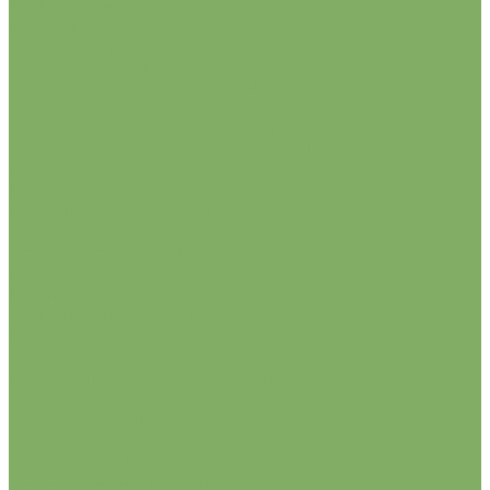
Микрозелень
Морковь
Семена моркови драже
Семена моркови на ленте
Семена пакетированной моркови
Огурец
Семена партенокарпического огурца
Семена пчелоопыляемого огурца
Патиссон
Перец
Петрушка, сельдерей
Семена петрушки
Семена сельдерея
Подсолнечник
Пряные травы
Душица, зверобой, иссоп, валериана
Катран (татарский хрен)
Лемонграсс (лимонная трава)
Розмарин, шалфей, эстрагон
Семена базилика
Семена горчицы
Семена кориандра, кервеля
Семена мяты, мелиссы
Семена тмина, тимьяна, чабера