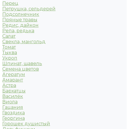
Перец
Петрушка, сельдерей
Подсолнечник
Пряные травы
Редис, дайкон
Репа, редька
Салат
Свекла, мангольд
Томат
Тыква
Укроп
Шпинат, щавель
Семена цветов
Агератум
Амарант
Астра
Бархатцы
Василёк
Виола
Гацания
Гвоздика
Георгина
Горошек душистый