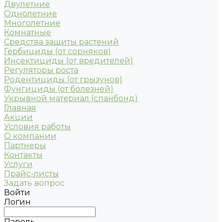
Двулетние
Однолетние
Многолетние
Комнатные
Средства защиты растений
Гербициды (от сорняков)
Инсектициды (от вредителей)
Регуляторы роста
Родентициды (от грызунов)
Фунгициды (от болезней)
Укрывной материал (спанбонд)
Главная
Акции
Условия работы
О компании
Партнеры
Контакты
Услуги
Прайс-листы
Задать вопрос
Войти
Логин
Пароль