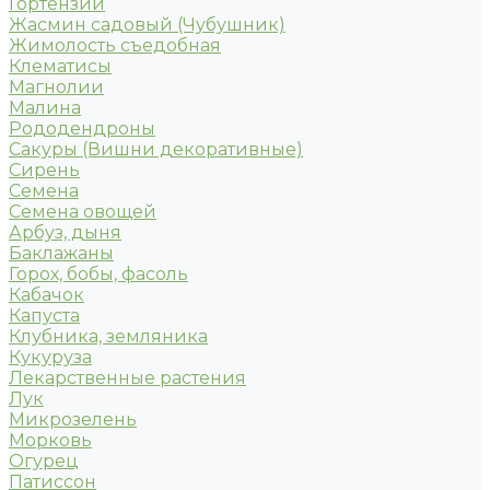
Гортензии
Жасмин садовый (Чубушник)
Жимолость съедобная
Клематисы
Магнолии
Малина
Рододендроны
Сакуры (Вишни декоративные)
Сирень
Семена
Семена овощей
Арбуз, дыня
Баклажаны
Горох, бобы, фасоль
Кабачок
Капуста
Клубника, земляника
Кукуруза
Лекарственные растения
Лук
Микрозелень
Морковь
Огурец
Патиссон