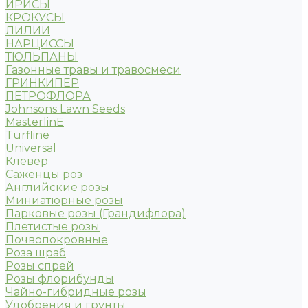
ИРИСЫ
КРОКУСЫ
ЛИЛИИ
НАРЦИССЫ
ТЮЛЬПАНЫ
Газонные травы и травосмеси
ГРИНКИПЕР
ПЕТРОФЛОРА
Johnsons Lawn Seeds
MasterlinE
Turfline
Universal
Клевер
Саженцы роз
Английские розы
Миниатюрные розы
Парковые розы (Грандифлора)
Плетистые розы
Почвопокровные
Роза шраб
Розы спрей
Розы флорибунды
Чайно-гибридные розы
Удобрения и грунты