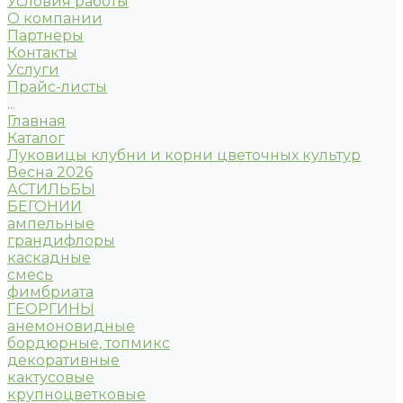
Условия работы
О компании
Партнеры
Контакты
Услуги
Прайс-листы
...
Главная
Каталог
Луковицы клубни и корни цветочных культур
Весна 2026
АСТИЛЬБЫ
БЕГОНИИ
ампельные
грандифлоры
каскадные
смесь
фимбриата
ГЕОРГИНЫ
анемоновидные
бордюрные, топмикс
декоративные
кактусовые
крупноцветковые