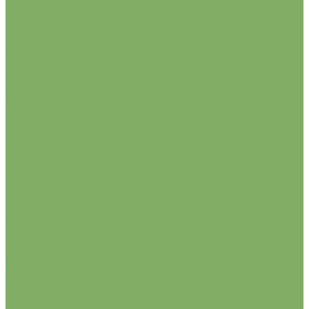
Johnsons Lawn Seeds
Саженцы роз
Английские розы
Миниатюрные розы
Парковые розы (Грандифлора)
Удобрения и грунты
Грунты
Удобрения
Сидераты
Биорегуляторы
Для водоемов
Для дачных туалетов
Для канализации
Лук-севок
Садовый инструмент
Лопаты, ледорубы, ломы.
Напильники, лезвия
Ножницы
Саженцы
Виноград
Гортензии
Жасмин садовый (Чубушник)
Семена