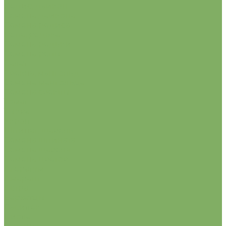
Редис, дайкон
Семена дайкона
Семена редиса
Репа, редька
Семена редьки
Семена репы
Салат
Свекла, мангольд
Семена мангольда
Семена свеклы
Томат
Тыква
Укроп
Шпинат, щавель
Семена шпината
Семена щавеля
Семена цветов
Агератум
Амарант
Астра
Бархатцы
Василёк
Виола