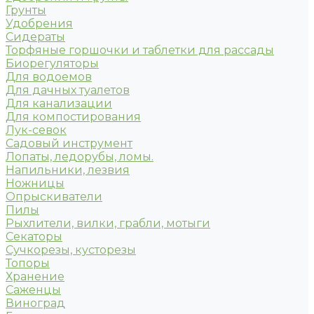
Грунты
Удобрения
Сидераты
Торфяные горшочки и таблетки для рассады
Биорегуляторы
Для водоемов
Для дачных туалетов
Для канализации
Для компостирования
Лук-севок
Садовый инструмент
Лопаты, ледорубы, ломы.
Напильники, лезвия
Ножницы
Опрыскиватели
Пилы
Рыхлители, вилки, грабли, мотыги
Секаторы
Сучкорезы, кусторезы
Топоры
Хранение
Саженцы
Виноград