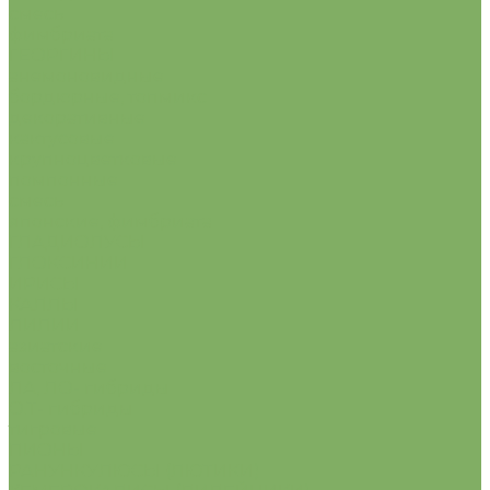
смесь
фимбриата
ГЕОРГИНЫ
анемоновидные
бордюрные, топмикс
декоративные
кактусовые
крупноцветковые
помпонные
смесь
японские, фимбриата
ГЛАДИОЛУСЫ
ГЛОКСИНИИ
ИРИСЫ
КАЛЛЫ
ЛИЛИИ
азиатские
восточные
ЛА, ЛО- гибриды
О.Т- гибриды
тигровые
ПИОНЫ
РАНУНКУЛЮСЫ (ЛЮТИКИ)