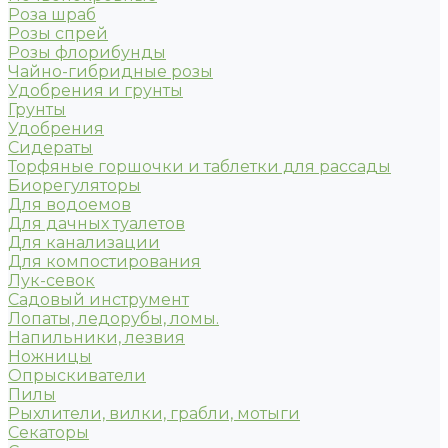
Роза шраб
Розы спрей
Розы флорибунды
Чайно-гибридные розы
Удобрения и грунты
Грунты
Удобрения
Сидераты
Торфяные горшочки и таблетки для рассады
Биорегуляторы
Для водоемов
Для дачных туалетов
Для канализации
Для компостирования
Лук-севок
Садовый инструмент
Лопаты, ледорубы, ломы.
Напильники, лезвия
Ножницы
Опрыскиватели
Пилы
Рыхлители, вилки, грабли, мотыги
Секаторы