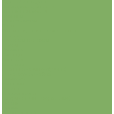
Садовый инструмент
Лопаты, ледорубы, ломы.
Напильники, лезвия
Ножницы
Опрыскиватели
Пилы
Рыхлители, вилки, грабли, мотыги
Секаторы
Сучкорезы, кусторезы
Топоры
Хранение
Саженцы
Виноград
Гортензии
Жасмин садовый (Чубушник)
Жимолость съедобная
Клематисы
Магнолии
Малина
Рододендроны
Сакуры (Вишни декоративные)
Сирень
Семена
Семена овощей