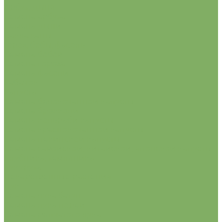
Арбуз, дыня
Семена арбуза
Семена дыни
Баклажаны
Горох, бобы, фасоль
Семена бобов
Семена гороха
Семена фасоли
Кабачок
Капуста
Семена белокочанной капусты
Семена брокколи
Семена кольраби капусты
Семена краснокочанной капусты
Семена пекинской капусты
Семена савойской, китайской, японской капусты
Клубника, земляника
Кукуруза
Лекарственные растения
Лук
Семена лука батун
Семена лука порей
Семена репчатого лука