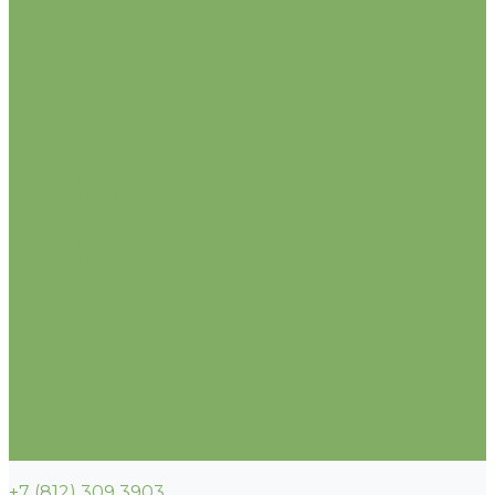
Флокс
Целозия
Цинния
Эустома
Двулетние
Однолетние
Многолетние
Комнатные
Средства защиты растений
Гербициды (от сорняков)
Инсектициды (от вредителей)
Регуляторы роста
Родентициды (от грызунов)
Фунгициды (от болезней)
Укрывной материал (спанбонд)
Акции
Условия работы
О компании
Партнеры
Контакты
Услуги
Прайс-листы
+7 (812) 309 3903