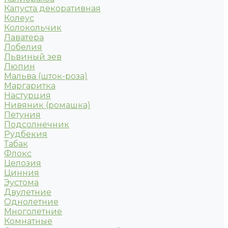
Капуста декоративная
Колеус
Колокольчик
Лаватера
Лобелия
Львиный зев
Люпин
Мальва (шток-роза)
Маргаритка
Настурция
Нивяник (ромашка)
Петуния
Подсолнечник
Рудбекия
Табак
Флокс
Целозия
Цинния
Эустома
Двулетние
Однолетние
Многолетние
Комнатные