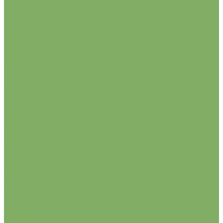
ХЕМЕРОКАЛИСЫ (ЛИЛЕЙНИКИ)
ХОСТЫ
Осень 2026
АЛЛИУМЫ
АНЕМОНЫ
ГИАЦИНТЫ
махровые
простые
ИРИСЫ
КРОКУСЫ
ботанические
крупноцветковые
ЛИЛИИ
азиатские
мартагон, кандидум
НАРЦИССЫ
ботанические
крупнокорончатые
махровые
мелкокорончатые
многоцветковые
орхидейные
смесь
тацетта