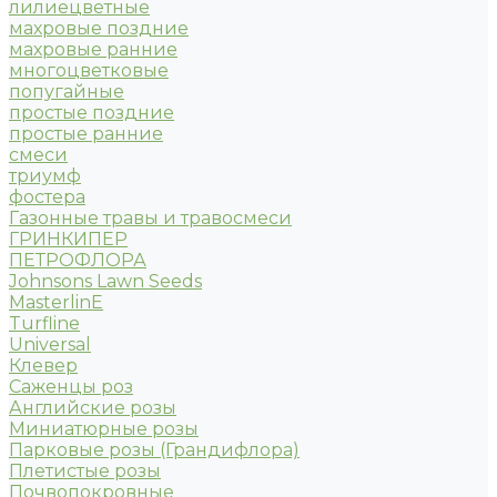
лилиецветные
махровые поздние
махровые ранние
многоцветковые
попугайные
простые поздние
простые ранние
смеси
триумф
фостера
Газонные травы и травосмеси
ГРИНКИПЕР
ПЕТРОФЛОРА
Johnsons Lawn Seeds
MasterlinE
Turfline
Universal
Клевер
Саженцы роз
Английские розы
Миниатюрные розы
Парковые розы (Грандифлора)
Плетистые розы
Почвопокровные