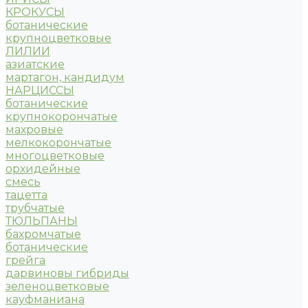
КРОКУСЫ
ботанические
крупноцветковые
ЛИЛИИ
азиатские
мартагон, кандидум
НАРЦИССЫ
ботанические
крупнокорончатые
махровые
мелкокорончатые
многоцветковые
орхидейные
смесь
тацетта
трубчатые
ТЮЛЬПАНЫ
бахромчатые
ботанические
грейга
дарвиновы гибриды
зеленоцветковые
кауфманиана