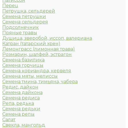
Патиссон
Перец
Петрушка, сельдерей
Семена петрушки
Семена сельдерея
Подсолнечник
Пряные травы
Душица, зверобой, иссоп, валериана
Катран (татарский хрен)
Лемонграсс (лимонная трава)
Розмарин, шалфей, эстрагон
Семена базилика
Семена горчицы
Семена кориандра, кервеля
Семена мяты, мелиссы
Семена тмина, тимьяна, чабера
Редис, дайкон
Семена дайкона
Семена редиса
Репа, редька
Семена редьки
Семена репы
Салат
Свекла, мангольд