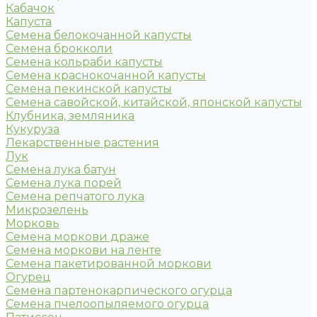
Кабачок
Капуста
Семена белокочанной капусты
Семена брокколи
Семена кольраби капусты
Семена краснокочанной капусты
Семена пекинской капусты
Семена савойской, китайской, японской капусты
Клубника, земляника
Кукуруза
Лекарственные растения
Лук
Семена лука батун
Семена лука порей
Семена репчатого лука
Микрозелень
Морковь
Семена моркови драже
Семена моркови на ленте
Семена пакетированной моркови
Огурец
Семена партенокарпического огурца
Семена пчелоопыляемого огурца