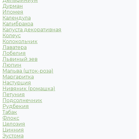
Дельфиниум
Дурман
Ипомея
Календула
Калибрахоа
Капуста декоративная
Колеус
Колокольчик
Лаватера
Лобелия
Львиный зев
Люпин
Мальва (шток-роза)
Маргаритка
Настурция
Нивяник (ромашка)
Петуния
Подсолнечник
Рудбекия
Табак
Флокс
Целозия
Цинния
Эустома