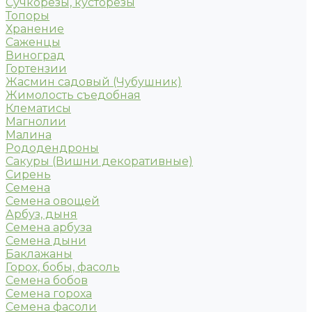
Сучкорезы, кусторезы
Топоры
Хранение
Саженцы
Виноград
Гортензии
Жасмин садовый (Чубушник)
Жимолость съедобная
Клематисы
Магнолии
Малина
Рододендроны
Сакуры (Вишни декоративные)
Сирень
Семена
Семена овощей
Арбуз, дыня
Семена арбуза
Семена дыни
Баклажаны
Горох, бобы, фасоль
Семена бобов
Семена гороха
Семена фасоли