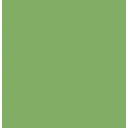
трубчатые
ТЮЛЬПАНЫ
бахромчатые
ботанические
грейга
дарвиновы гибриды
зеленоцветковые
кауфманиана
лилиецветные
махровые поздние
махровые ранние
многоцветковые
попугайные
простые поздние
простые ранние
смеси
триумф
фостера
Газонные травы и травосмеси
ГРИНКИПЕР
ПЕТРОФЛОРА
Johnsons Lawn Seeds
MasterlinE
Turfline