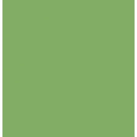
Гацания
Гвоздика
Георгина
Горошек душистый
Дельфиниум
Дурман
Ипомея
Календула
Калибрахоа
Капуста декоративная
Колеус
Колокольчик
Лаватера
Лобелия
Львиный зев
Люпин
Мальва (шток-роза)
Маргаритка
Настурция
Нивяник (ромашка)
Петуния
Подсолнечник
Рудбекия
Табак