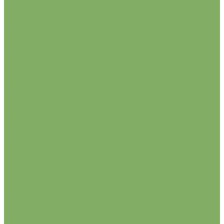
Семена овощей
Семена цветов
Средства защиты растений
Гербициды (от сорняков)
Инсектициды (от вредителей)
Регуляторы роста
Укрывной материал (спанбонд)
Акции
Условия работы
О компании
Партнеры
Контакты
Услуги
Прайс-листы
...
Главная
Каталог
Луковицы клубни и корни цветочных культур
Весна 2026
АСТИЛЬБЫ
БЕГОНИИ
ампельные
грандифлоры
каскадные