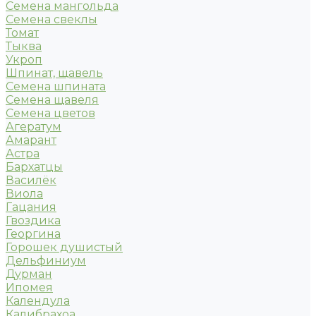
Семена мангольда
Семена свеклы
Томат
Тыква
Укроп
Шпинат, щавель
Семена шпината
Семена щавеля
Семена цветов
Агератум
Амарант
Астра
Бархатцы
Василёк
Виола
Гацания
Гвоздика
Георгина
Горошек душистый
Дельфиниум
Дурман
Ипомея
Календула
Калибрахоа