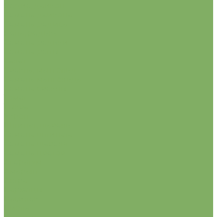
Редис, дайкон
Семена дайкона
Семена редиса
Репа, редька
Семена редьки
Семена репы
Салат
Свекла, мангольд
Семена мангольда
Семена свеклы
Томат
Тыква
Укроп
Шпинат, щавель
Семена шпината
Семена щавеля
Семена цветов
Агератум
Амарант
Астра
Бархатцы
Василёк
Виола