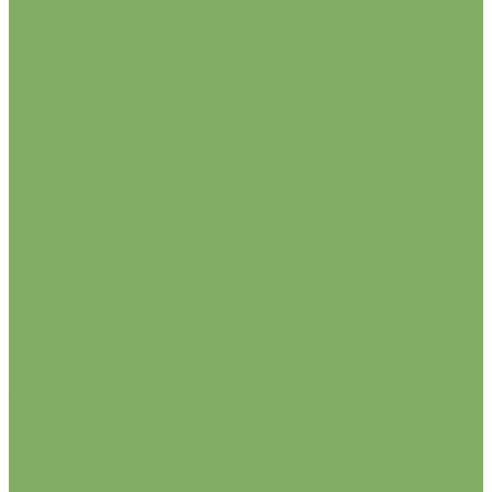
Семена овощей
Семена цветов
Средства защиты растений
Гербициды (от сорняков)
Инсектициды (от вредителей)
Регуляторы роста
Укрывной материал (спанбонд)
Акции
Условия работы
О компании
Партнеры
Контакты
Услуги
Прайс-листы
...
Главная
Каталог
Луковицы клубни и корни цветочных культур
Осень 2026
ТЮЛЬПАНЫ
бахромчатые
ботанические
грейга
дарвиновы гибриды