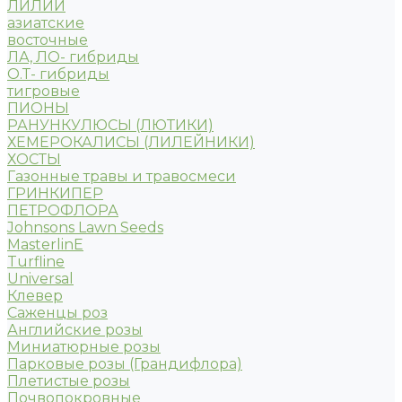
ЛИЛИИ
азиатские
восточные
ЛА, ЛО- гибриды
О.Т- гибриды
тигровые
ПИОНЫ
РАНУНКУЛЮСЫ (ЛЮТИКИ)
ХЕМЕРОКАЛИСЫ (ЛИЛЕЙНИКИ)
ХОСТЫ
Газонные травы и травосмеси
ГРИНКИПЕР
ПЕТРОФЛОРА
Johnsons Lawn Seeds
MasterlinE
Turfline
Universal
Клевер
Саженцы роз
Английские розы
Миниатюрные розы
Парковые розы (Грандифлора)
Плетистые розы
Почвопокровные