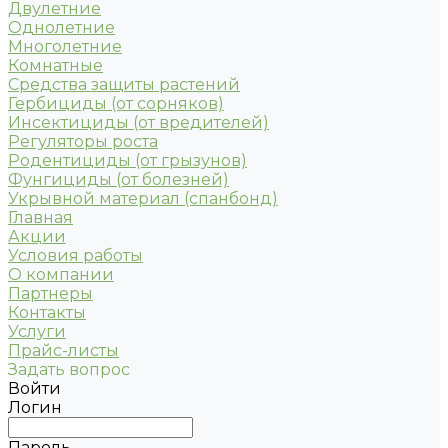
Двулетние
Однолетние
Многолетние
Комнатные
Средства защиты растений
Гербициды (от сорняков)
Инсектициды (от вредителей)
Регуляторы роста
Родентициды (от грызунов)
Фунгициды (от болезней)
Укрывной материал (спанбонд)
Главная
Акции
Условия работы
О компании
Партнеры
Контакты
Услуги
Прайс-листы
Задать вопрос
Войти
Логин
Пароль