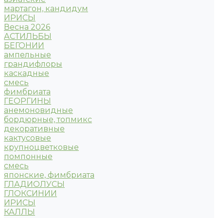
мартагон, кандидум
ИРИСЫ
Весна 2026
АСТИЛЬБЫ
БЕГОНИИ
ампельные
грандифлоры
каскадные
смесь
фимбриата
ГЕОРГИНЫ
анемоновидные
бордюрные, топмикс
декоративные
кактусовые
крупноцветковые
помпонные
смесь
японские, фимбриата
ГЛАДИОЛУСЫ
ГЛОКСИНИИ
ИРИСЫ
КАЛЛЫ