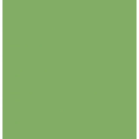
Арбуз, дыня
Семена арбуза
Семена дыни
Баклажаны
Горох, бобы, фасоль
Семена бобов
Семена гороха
Семена фасоли
Кабачок
Капуста
Семена белокочанной капусты
Семена брокколи
Семена кольраби капусты
Семена краснокочанной капусты
Семена пекинской капусты
Семена савойской, китайской, японской капусты
Клубника, земляника
Кукуруза
Лекарственные растения
Лук
Семена лука батун
Семена лука порей
Семена репчатого лука