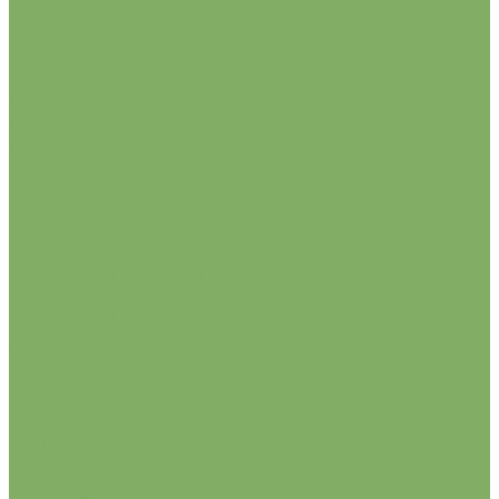
Universal
Клевер
Саженцы роз
Английские розы
Миниатюрные розы
Парковые розы (Грандифлора)
Плетистые розы
Почвопокровные
Роза шраб
Розы спрей
Розы флорибунды
Чайно-гибридные розы
Удобрения и грунты
Грунты
Удобрения
Сидераты
Торфяные горшочки и таблетки для рассады
Биорегуляторы
Для водоемов
Для дачных туалетов
Для канализации
Для компостирования
Лук-севок