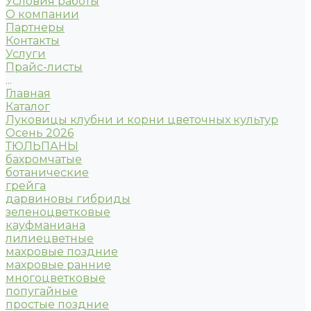
Условия работы
О компании
Партнеры
Контакты
Услуги
Прайс-листы
...
Главная
Каталог
Луковицы клубни и корни цветочных культур
Осень 2026
ТЮЛЬПАНЫ
бахромчатые
ботанические
грейга
дарвиновы гибриды
зеленоцветковые
кауфманиана
лилиецветные
махровые поздние
махровые ранние
многоцветковые
попугайные
простые поздние