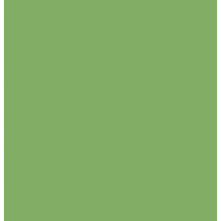
Садовый инструмент
Лопаты, ледорубы, ломы.
Напильники, лезвия
Ножницы
Опрыскиватели
Пилы
Рыхлители, вилки, грабли, мотыги
Секаторы
Сучкорезы, кусторезы
Топоры
Хранение
Саженцы
Виноград
Гортензии
Жасмин садовый (Чубушник)
Жимолость съедобная
Клематисы
Магнолии
Малина
Рододендроны
Сакуры (Вишни декоративные)
Сирень
Семена
Семена овощей