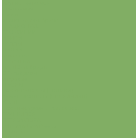
крупноцветковые
помпонные
смесь
японские, фимбриата
ГЛАДИОЛУСЫ
ГЛОКСИНИИ
ИРИСЫ
КАЛЛЫ
ЛИЛИИ
азиатские
восточные
ЛА, ЛО- гибриды
О.Т- гибриды
тигровые
ПИОНЫ
РАНУНКУЛЮСЫ (ЛЮТИКИ)
ХЕМЕРОКАЛИСЫ (ЛИЛЕЙНИКИ)
ХОСТЫ
Газонные травы и травосмеси
ГРИНКИПЕР
ПЕТРОФЛОРА
Johnsons Lawn Seeds
MasterlinE
Turfline