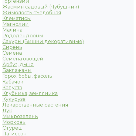
Гортензии
Жасмин садовый (Чубушник)
Жимолость съедобная
Клематисы
Магнолии
Малина
Рододендроны
Сакуры (Вишни декоративные)
Сирень
Семена
Семена овощей
Арбуз, дыня
Баклажаны
Горох, бобы, фасоль
Кабачок
Капуста
Клубника, земляника
Кукуруза
Лекарственные растения
Лук
Микрозелень
Морковь
Огурец
Патиссон