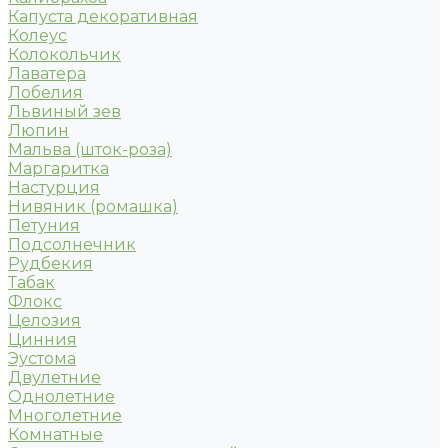
Капуста декоративная
Колеус
Колокольчик
Лаватера
Лобелия
Львиный зев
Люпин
Мальва (шток-роза)
Маргаритка
Настурция
Нивяник (ромашка)
Петуния
Подсолнечник
Рудбекия
Табак
Флокс
Целозия
Цинния
Эустома
Двулетние
Однолетние
Многолетние
Комнатные