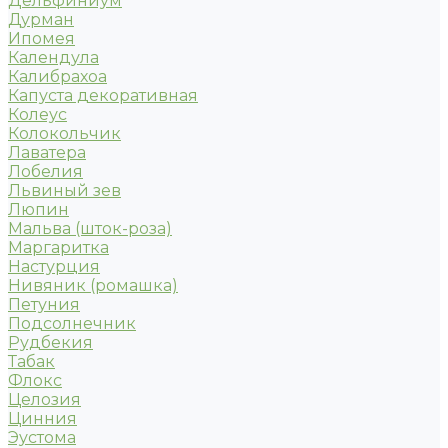
Дельфиниум
Дурман
Ипомея
Календула
Калибрахоа
Капуста декоративная
Колеус
Колокольчик
Лаватера
Лобелия
Львиный зев
Люпин
Мальва (шток-роза)
Маргаритка
Настурция
Нивяник (ромашка)
Петуния
Подсолнечник
Рудбекия
Табак
Флокс
Целозия
Цинния
Эустома