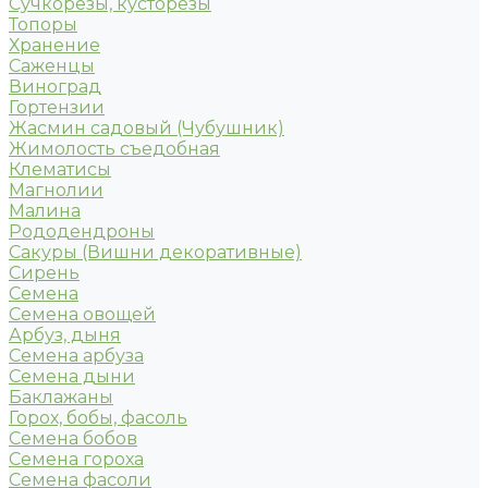
Сучкорезы, кусторезы
Топоры
Хранение
Саженцы
Виноград
Гортензии
Жасмин садовый (Чубушник)
Жимолость съедобная
Клематисы
Магнолии
Малина
Рододендроны
Сакуры (Вишни декоративные)
Сирень
Семена
Семена овощей
Арбуз, дыня
Семена арбуза
Семена дыни
Баклажаны
Горох, бобы, фасоль
Семена бобов
Семена гороха
Семена фасоли