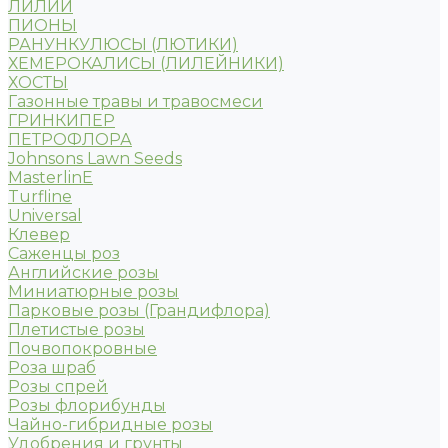
ЛИЛИИ
ПИОНЫ
РАНУНКУЛЮСЫ (ЛЮТИКИ)
ХЕМЕРОКАЛИСЫ (ЛИЛЕЙНИКИ)
ХОСТЫ
Газонные травы и травосмеси
ГРИНКИПЕР
ПЕТРОФЛОРА
Johnsons Lawn Seeds
MasterlinE
Turfline
Universal
Клевер
Саженцы роз
Английские розы
Миниатюрные розы
Парковые розы (Грандифлора)
Плетистые розы
Почвопокровные
Роза шраб
Розы спрей
Розы флорибунды
Чайно-гибридные розы
Удобрения и грунты