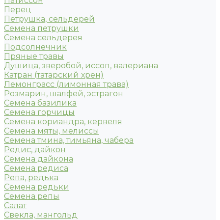
Патиссон
Перец
Петрушка, сельдерей
Семена петрушки
Семена сельдерея
Подсолнечник
Пряные травы
Душица, зверобой, иссоп, валериана
Катран (татарский хрен)
Лемонграсс (лимонная трава)
Розмарин, шалфей, эстрагон
Семена базилика
Семена горчицы
Семена кориандра, кервеля
Семена мяты, мелиссы
Семена тмина, тимьяна, чабера
Редис, дайкон
Семена дайкона
Семена редиса
Репа, редька
Семена редьки
Семена репы
Салат
Свекла, мангольд