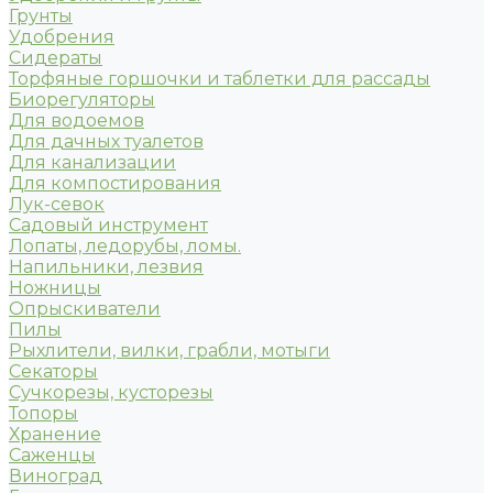
Грунты
Удобрения
Сидераты
Торфяные горшочки и таблетки для рассады
Биорегуляторы
Для водоемов
Для дачных туалетов
Для канализации
Для компостирования
Лук-севок
Садовый инструмент
Лопаты, ледорубы, ломы.
Напильники, лезвия
Ножницы
Опрыскиватели
Пилы
Рыхлители, вилки, грабли, мотыги
Секаторы
Сучкорезы, кусторезы
Топоры
Хранение
Саженцы
Виноград