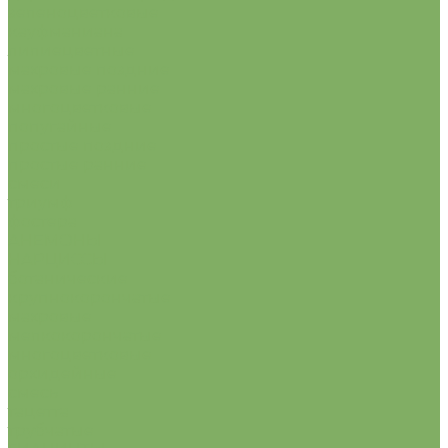
зеленоцветковые
кауфманиана
лилиецветные
махровые поздние
махровые ранние
многоцветковые
попугайные
простые поздние
простые ранние
смеси
триумф
фостера
АНЕМОНЫ
НАРЦИССЫ
ботанические
крупнокорончатые
махровые
мелкокорончатые
многоцветковые
орхидейные
смесь
тацетта
трубчатые