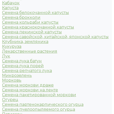
Кабачок
Капуста
Семена белокочанной капусты
Семена брокколи
Семена кольраби капусты
Семена краснокочанной капусты
Семена пекинской капусты
Семена савойской, китайской, японской капусты
Клубника, земляника
Кукуруза
Лекарственные растения
Лук
Семена лука батун
Семена лука порей
Семена репчатого лука
Микрозелень
Морковь
Семена моркови драже
Семена моркови на ленте
Семена пакетированной моркови
Огурец
Семена партенокарпического огурца
Семена пчелоопыляемого огурца