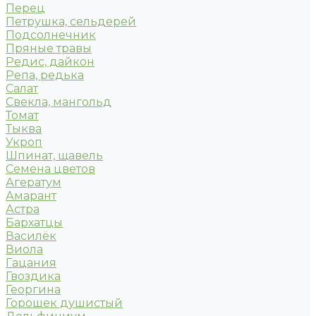
Перец
Петрушка, сельдерей
Подсолнечник
Пряные травы
Редис, дайкон
Репа, редька
Салат
Свекла, мангольд
Томат
Тыква
Укроп
Шпинат, щавель
Семена цветов
Агератум
Амарант
Астра
Бархатцы
Василёк
Виола
Гацания
Гвоздика
Георгина
Горошек душистый