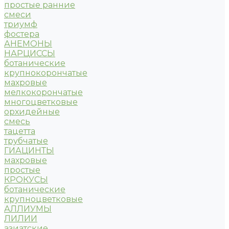
простые ранние
смеси
триумф
фостера
АНЕМОНЫ
НАРЦИССЫ
ботанические
крупнокорончатые
махровые
мелкокорончатые
многоцветковые
орхидейные
смесь
тацетта
трубчатые
ГИАЦИНТЫ
махровые
простые
КРОКУСЫ
ботанические
крупноцветковые
АЛЛИУМЫ
ЛИЛИИ
азиатские