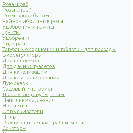
Роза шраб
Розы спрей
Розы флорибунды
Чайно-гибридные розы
Удобрения и грунты
Грунты
Удобрения
Сидераты
Торфяные горшочки и таблетки для рассады
Биорегуляторы
Для водоемов
Для дачных туалетов
Для канализации
Для компостирования
Лук-севок
Садовый инструмент
Лопаты, ледорубы, ломы.
Напильники, лезвия
Ножницы
Опрыскиватели
Пилы
Рыхлители, вилки, грабли, мотыги
Секаторы