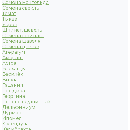
Семена мангольда
Семена свеклы
Томат
Тыква
Укроп
Шпинат, щавель
Семена шпината
Семена щавеля
Семена цветов
Агератум
Амарант
Астра
Бархатцы
Василёк
Виола
Гацания
Гвоздика
Георгина
Горошек душистый
Дельфиниум
Дурман
Ипомея
Календула
Калибрахоа