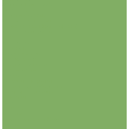
Johnsons Lawn Seeds
Саженцы роз
Английские розы
Миниатюрные розы
Парковые розы (Грандифлора)
Удобрения и грунты
Грунты
Удобрения
Сидераты
Биорегуляторы
Для водоемов
Для дачных туалетов
Для канализации
Лук-севок
Садовый инструмент
Лопаты, ледорубы, ломы.
Напильники, лезвия
Ножницы
Саженцы
Виноград
Гортензии
Жасмин садовый (Чубушник)
Семена