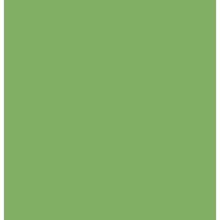
Микрозелень
Морковь
Семена моркови драже
Семена моркови на ленте
Семена пакетированной моркови
Огурец
Семена партенокарпического огурца
Семена пчелоопыляемого огурца
Патиссон
Перец
Петрушка, сельдерей
Семена петрушки
Семена сельдерея
Подсолнечник
Пряные травы
Душица, зверобой, иссоп, валериана
Катран (татарский хрен)
Лемонграсс (лимонная трава)
Розмарин, шалфей, эстрагон
Семена базилика
Семена горчицы
Семена кориандра, кервеля
Семена мяты, мелиссы
Семена тмина, тимьяна, чабера