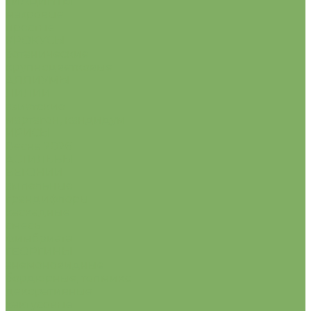
ГИАЦИНТЫ
махровые
простые
КРОКУСЫ
ботанические
крупноцветковые
АЛЛИУМЫ
ЛИЛИИ
азиатские
мартагон, кандидум
ИРИСЫ
Весна 2026
АСТИЛЬБЫ
БЕГОНИИ
ампельные
грандифлоры
каскадные
смесь
фимбриата
ГЕОРГИНЫ
анемоновидные
бордюрные, топмикс
декоративные
кактусовые