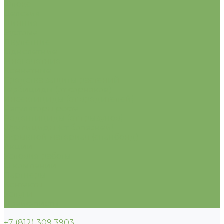
Флокс
Целозия
Цинния
Эустома
Двулетние
Однолетние
Многолетние
Комнатные
Средства защиты растений
Гербициды (от сорняков)
Инсектициды (от вредителей)
Регуляторы роста
Родентициды (от грызунов)
Фунгициды (от болезней)
Укрывной материал (спанбонд)
Акции
Условия работы
О компании
Партнеры
Контакты
Услуги
Прайс-листы
+7 (812) 309 3903