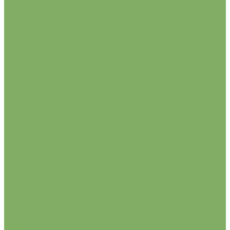
Гацания
Гвоздика
Георгина
Горошек душистый
Дельфиниум
Дурман
Ипомея
Календула
Калибрахоа
Капуста декоративная
Колеус
Колокольчик
Лаватера
Лобелия
Львиный зев
Люпин
Мальва (шток-роза)
Маргаритка
Настурция
Нивяник (ромашка)
Петуния
Подсолнечник
Рудбекия
Табак