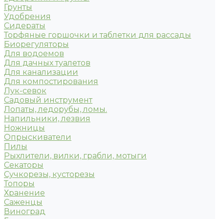
Грунты
Удобрения
Сидераты
Торфяные горшочки и таблетки для рассады
Биорегуляторы
Для водоемов
Для дачных туалетов
Для канализации
Для компостирования
Лук-севок
Садовый инструмент
Лопаты, ледорубы, ломы.
Напильники, лезвия
Ножницы
Опрыскиватели
Пилы
Рыхлители, вилки, грабли, мотыги
Секаторы
Сучкорезы, кусторезы
Топоры
Хранение
Саженцы
Виноград