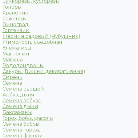
Сучкорезы, кусторезы
Топоры
Хранение
Саженцы
Виноград
Гортензии
Жасмин садовый (Чубушник)
Жимолость съедобная
Клематисы
Магнолии
Малина
Рододендроны
Сакуры (Вишни декоративные)
Сирень
Семена
Семена овощей
Арбуз, дыня
Семена арбуза
Семена дыни
Баклажаны
Горох, бобы, фасоль
Семена бобов
Семена гороха
Семена фасоли