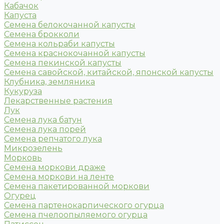
Кабачок
Капуста
Семена белокочанной капусты
Семена брокколи
Семена кольраби капусты
Семена краснокочанной капусты
Семена пекинской капусты
Семена савойской, китайской, японской капусты
Клубника, земляника
Кукуруза
Лекарственные растения
Лук
Семена лука батун
Семена лука порей
Семена репчатого лука
Микрозелень
Морковь
Семена моркови драже
Семена моркови на ленте
Семена пакетированной моркови
Огурец
Семена партенокарпического огурца
Семена пчелоопыляемого огурца