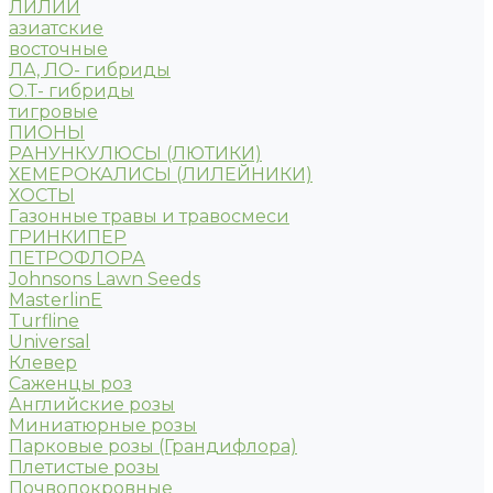
ЛИЛИИ
азиатские
восточные
ЛА, ЛО- гибриды
О.Т- гибриды
тигровые
ПИОНЫ
РАНУНКУЛЮСЫ (ЛЮТИКИ)
ХЕМЕРОКАЛИСЫ (ЛИЛЕЙНИКИ)
ХОСТЫ
Газонные травы и травосмеси
ГРИНКИПЕР
ПЕТРОФЛОРА
Johnsons Lawn Seeds
MasterlinE
Turfline
Universal
Клевер
Саженцы роз
Английские розы
Миниатюрные розы
Парковые розы (Грандифлора)
Плетистые розы
Почвопокровные