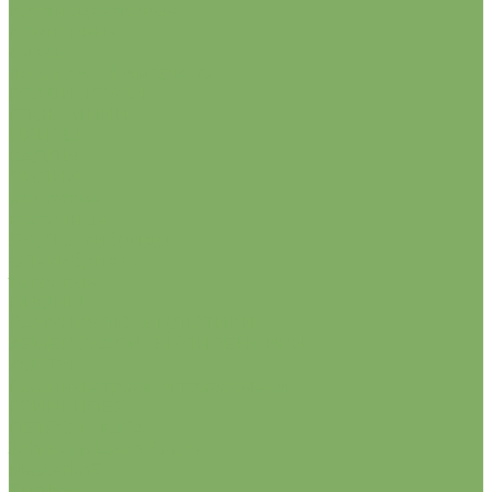
крупноцветковые
помпонные
смесь
японские, фимбриата
ГЛАДИОЛУСЫ
ГЛОКСИНИИ
ИРИСЫ
КАЛЛЫ
ЛИЛИИ
азиатские
восточные
ЛА, ЛО- гибриды
О.Т- гибриды
тигровые
ПИОНЫ
РАНУНКУЛЮСЫ (ЛЮТИКИ)
ХЕМЕРОКАЛИСЫ (ЛИЛЕЙНИКИ)
ХОСТЫ
Газонные травы и травосмеси
ГРИНКИПЕР
ПЕТРОФЛОРА
Johnsons Lawn Seeds
MasterlinE
Turfline