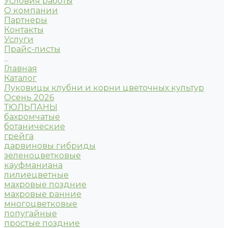
Условия работы
О компании
Партнеры
Контакты
Услуги
Прайс-листы
...
Главная
Каталог
Луковицы клубни и корни цветочных культур
Осень 2026
ТЮЛЬПАНЫ
бахромчатые
ботанические
грейга
дарвиновы гибриды
зеленоцветковые
кауфманиана
лилиецветные
махровые поздние
махровые ранние
многоцветковые
попугайные
простые поздние