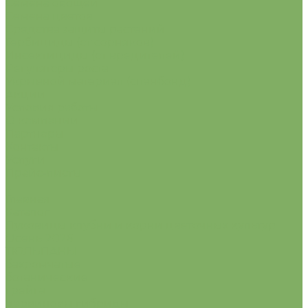
Семена овощей
Семена цветов
Средства защиты растений
Гербициды (от сорняков)
Инсектициды (от вредителей)
Регуляторы роста
Укрывной материал (спанбонд)
Акции
Условия работы
О компании
Партнеры
Контакты
Услуги
Прайс-листы
...
Главная
Каталог
Луковицы клубни и корни цветочных культур
Осень 2026
ТЮЛЬПАНЫ
бахромчатые
ботанические
грейга
дарвиновы гибриды