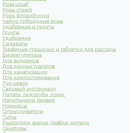
Роза шраб
Розы спрей
Розы флорибунды
Чайно-гибридные розы
Удобрения и грунты
Грунты
Удобрения
Сидераты
Торфяные горшочки и таблетки для рассады
Биорегуляторы
Для водоемов
Для дачных туалетов
Для канализации
Для компостирования
Лук-севок
Садовый инструмент
Лопаты, ледорубы, ломы.
Напильники, лезвия
Ножницы
Опрыскиватели
Пилы
Рыхлители, вилки, грабли, мотыги
Секаторы