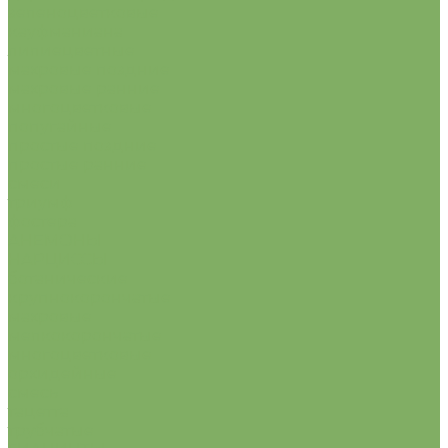
зеленоцветковые
кауфманиана
лилиецветные
махровые поздние
махровые ранние
многоцветковые
попугайные
простые поздние
простые ранние
смеси
триумф
фостера
АНЕМОНЫ
НАРЦИССЫ
ботанические
крупнокорончатые
махровые
мелкокорончатые
многоцветковые
орхидейные
смесь
тацетта
трубчатые