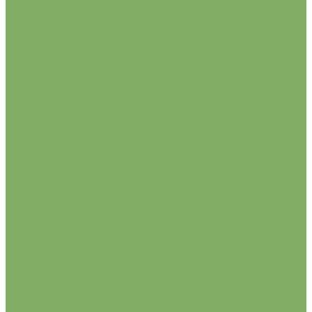
Арбуз, дыня
Семена арбуза
Семена дыни
Баклажаны
Горох, бобы, фасоль
Семена бобов
Семена гороха
Семена фасоли
Кабачок
Капуста
Семена белокочанной капусты
Семена брокколи
Семена кольраби капусты
Семена краснокочанной капусты
Семена пекинской капусты
Семена савойской, китайской, японской капусты
Клубника, земляника
Кукуруза
Лекарственные растения
Лук
Семена лука батун
Семена лука порей
Семена репчатого лука