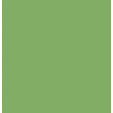
Johnsons Lawn Seeds
Саженцы роз
Английские розы
Миниатюрные розы
Парковые розы (Грандифлора)
Удобрения и грунты
Грунты
Удобрения
Сидераты
Биорегуляторы
Для водоемов
Для дачных туалетов
Для канализации
Лук-севок
Садовый инструмент
Лопаты, ледорубы, ломы.
Напильники, лезвия
Ножницы
Саженцы
Виноград
Гортензии
Жасмин садовый (Чубушник)
Семена