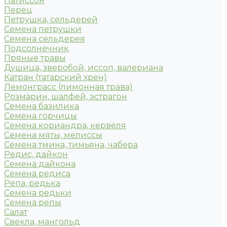
Патиссон
Перец
Петрушка, сельдерей
Семена петрушки
Семена сельдерея
Подсолнечник
Пряные травы
Душица, зверобой, иссоп, валериана
Катран (татарский хрен)
Лемонграсс (лимонная трава)
Розмарин, шалфей, эстрагон
Семена базилика
Семена горчицы
Семена кориандра, кервеля
Семена мяты, мелиссы
Семена тмина, тимьяна, чабера
Редис, дайкон
Семена дайкона
Семена редиса
Репа, редька
Семена редьки
Семена репы
Салат
Свекла, мангольд