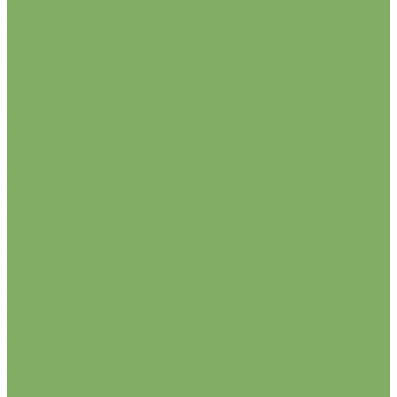
Садовый инструмент
Лопаты, ледорубы, ломы.
Напильники, лезвия
Ножницы
Опрыскиватели
Пилы
Рыхлители, вилки, грабли, мотыги
Секаторы
Сучкорезы, кусторезы
Топоры
Хранение
Саженцы
Виноград
Гортензии
Жасмин садовый (Чубушник)
Жимолость съедобная
Клематисы
Магнолии
Малина
Рододендроны
Сакуры (Вишни декоративные)
Сирень
Семена
Семена овощей