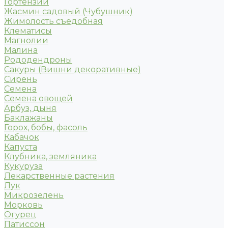
Гортензии
Жасмин садовый (Чубушник)
Жимолость съедобная
Клематисы
Магнолии
Малина
Рододендроны
Сакуры (Вишни декоративные)
Сирень
Семена
Семена овощей
Арбуз, дыня
Баклажаны
Горох, бобы, фасоль
Кабачок
Капуста
Клубника, земляника
Кукуруза
Лекарственные растения
Лук
Микрозелень
Морковь
Огурец
Патиссон