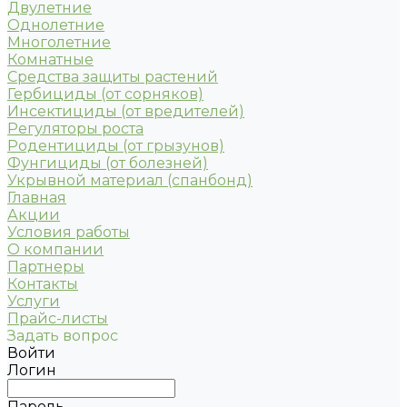
Двулетние
Однолетние
Многолетние
Комнатные
Средства защиты растений
Гербициды (от сорняков)
Инсектициды (от вредителей)
Регуляторы роста
Родентициды (от грызунов)
Фунгициды (от болезней)
Укрывной материал (спанбонд)
Главная
Акции
Условия работы
О компании
Партнеры
Контакты
Услуги
Прайс-листы
Задать вопрос
Войти
Логин
Пароль