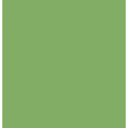
Universal
Клевер
Саженцы роз
Английские розы
Миниатюрные розы
Парковые розы (Грандифлора)
Плетистые розы
Почвопокровные
Роза шраб
Розы спрей
Розы флорибунды
Чайно-гибридные розы
Удобрения и грунты
Грунты
Удобрения
Сидераты
Торфяные горшочки и таблетки для рассады
Биорегуляторы
Для водоемов
Для дачных туалетов
Для канализации
Для компостирования
Лук-севок