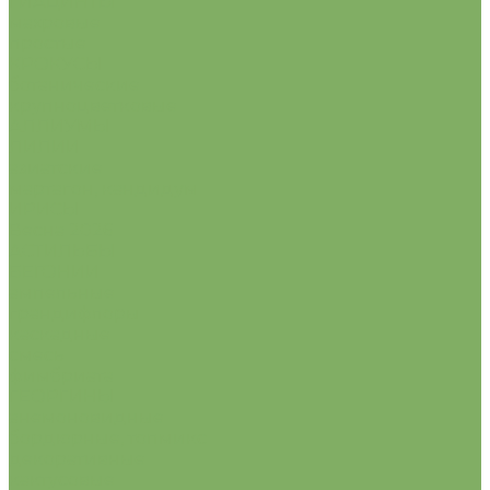
ГИАЦИНТЫ
махровые
простые
КРОКУСЫ
ботанические
крупноцветковые
АЛЛИУМЫ
ЛИЛИИ
азиатские
мартагон, кандидум
ИРИСЫ
Весна 2026
АСТИЛЬБЫ
БЕГОНИИ
ампельные
грандифлоры
каскадные
смесь
фимбриата
ГЕОРГИНЫ
анемоновидные
бордюрные, топмикс
декоративные
кактусовые