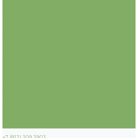
Флокс
Целозия
Цинния
Эустома
Двулетние
Однолетние
Многолетние
Комнатные
Средства защиты растений
Гербициды (от сорняков)
Инсектициды (от вредителей)
Регуляторы роста
Родентициды (от грызунов)
Фунгициды (от болезней)
Укрывной материал (спанбонд)
Акции
Условия работы
О компании
Партнеры
Контакты
Услуги
Прайс-листы
+7 (812) 309 3903