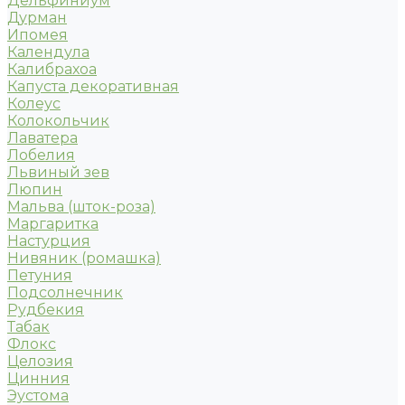
Дельфиниум
Дурман
Ипомея
Календула
Калибрахоа
Капуста декоративная
Колеус
Колокольчик
Лаватера
Лобелия
Львиный зев
Люпин
Мальва (шток-роза)
Маргаритка
Настурция
Нивяник (ромашка)
Петуния
Подсолнечник
Рудбекия
Табак
Флокс
Целозия
Цинния
Эустома