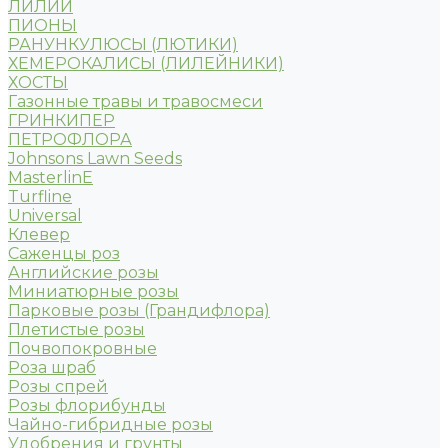
ЛИЛИИ
ПИОНЫ
РАНУНКУЛЮСЫ (ЛЮТИКИ)
ХЕМЕРОКАЛИСЫ (ЛИЛЕЙНИКИ)
ХОСТЫ
Газонные травы и травосмеси
ГРИНКИПЕР
ПЕТРОФЛОРА
Johnsons Lawn Seeds
MasterlinE
Turfline
Universal
Клевер
Саженцы роз
Английские розы
Миниатюрные розы
Парковые розы (Грандифлора)
Плетистые розы
Почвопокровные
Роза шраб
Розы спрей
Розы флорибунды
Чайно-гибридные розы
Удобрения и грунты