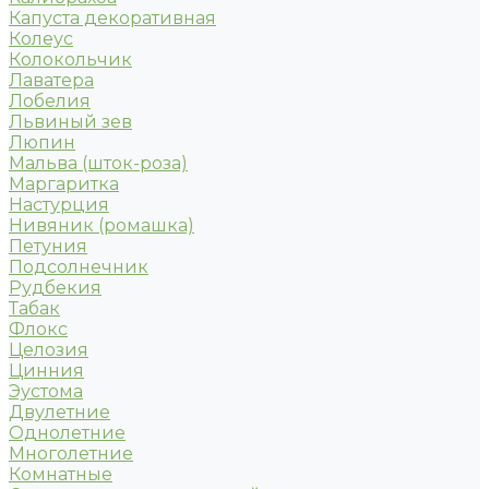
Капуста декоративная
Колеус
Колокольчик
Лаватера
Лобелия
Львиный зев
Люпин
Мальва (шток-роза)
Маргаритка
Настурция
Нивяник (ромашка)
Петуния
Подсолнечник
Рудбекия
Табак
Флокс
Целозия
Цинния
Эустома
Двулетние
Однолетние
Многолетние
Комнатные