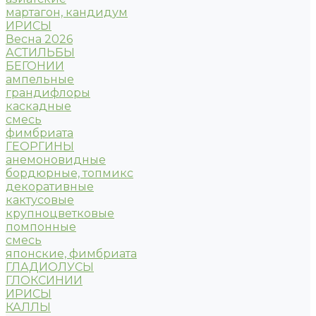
мартагон, кандидум
ИРИСЫ
Весна 2026
АСТИЛЬБЫ
БЕГОНИИ
ампельные
грандифлоры
каскадные
смесь
фимбриата
ГЕОРГИНЫ
анемоновидные
бордюрные, топмикс
декоративные
кактусовые
крупноцветковые
помпонные
смесь
японские, фимбриата
ГЛАДИОЛУСЫ
ГЛОКСИНИИ
ИРИСЫ
КАЛЛЫ