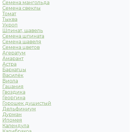
Семена мангольда
Семена свеклы
Томат
Тыква
Укроп
Шпинат, щавель
Семена шпината
Семена щавеля
Семена цветов
Агератум
Амарант
Астра
Бархатцы
Василёк
Виола
Гацания
Гвоздика
Георгина
Горошек душистый
Дельфиниум
Дурман
Ипомея
Календула
Калибрахоа