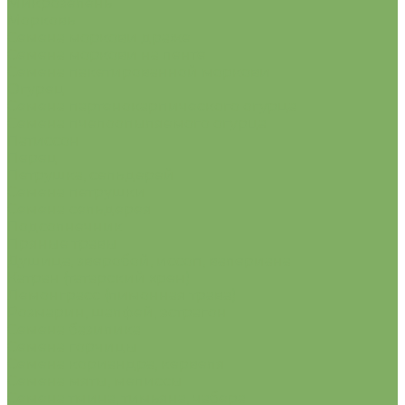
Микрозелень
Морковь
Семена моркови драже
Семена моркови на ленте
Семена пакетированной моркови
Огурец
Семена партенокарпического огурца
Семена пчелоопыляемого огурца
Патиссон
Перец
Петрушка, сельдерей
Семена петрушки
Семена сельдерея
Подсолнечник
Пряные травы
Душица, зверобой, иссоп, валериана
Катран (татарский хрен)
Лемонграсс (лимонная трава)
Розмарин, шалфей, эстрагон
Семена базилика
Семена горчицы
Семена кориандра, кервеля
Семена мяты, мелиссы
Семена тмина, тимьяна, чабера