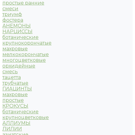
простые ранние
смеси
триумф
фостера
АНЕМОНЫ
НАРЦИССЫ
ботанические
крупнокорончатые
махровые
мелкокорончатые
многоцветковые
орхидейные
смесь
тацетта
трубчатые
ГИАЦИНТЫ
махровые
простые
КРОКУСЫ
ботанические
крупноцветковые
АЛЛИУМЫ
ЛИЛИИ
азиатские