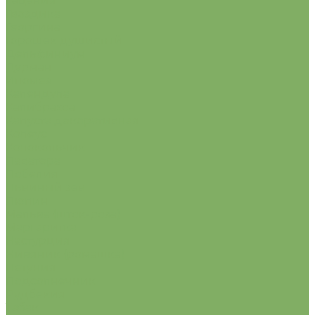
Гацания
Гвоздика
Георгина
Горошек душистый
Дельфиниум
Дурман
Ипомея
Календула
Калибрахоа
Капуста декоративная
Колеус
Колокольчик
Лаватера
Лобелия
Львиный зев
Люпин
Мальва (шток-роза)
Маргаритка
Настурция
Нивяник (ромашка)
Петуния
Подсолнечник
Рудбекия
Табак