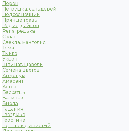
Перец
Петрушка, сельдерей
Подсолнечник
Пряные травы
Редис, дайкон
Репа, редька
Салат
Свекла, мангольд
Томат
Тыква
Укроп
Шпинат, щавель
Семена цветов
Агератум
Амарант
Астра
Бархатцы
Василёк
Виола
Гацания
Гвоздика
Георгина
Горошек душистый