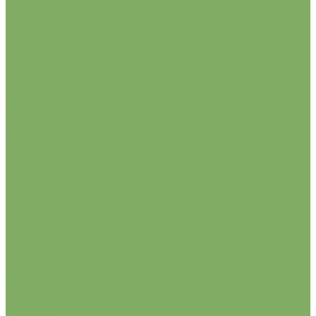
Редис, дайкон
Семена дайкона
Семена редиса
Репа, редька
Семена редьки
Семена репы
Салат
Свекла, мангольд
Семена мангольда
Семена свеклы
Томат
Тыква
Укроп
Шпинат, щавель
Семена шпината
Семена щавеля
Семена цветов
Агератум
Амарант
Астра
Бархатцы
Василёк
Виола