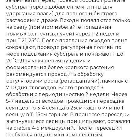
замачивать! Перед посевом хорошо пролейте
субстрат (торф с добавлением глины для
удержания влаги) для полного и быстрого
растворения драже. Всходы появляются только
на свету (при этом избегайте попадания
прямых солнечных лучей) через 1-2 недели
при Т 21-25°С. После появления всходов полив
сокращают, проводя регулярные поливы по
мере подсыхания субстрата и понижают Т до
20°С. Для улучшения кущения и
формирования более крепкого растения
рекомендуется проводить обработку
регуляторами роста (ретардантами), начиная с
7-10 дня от всходов. Всего проводят 3
обработки с периодичностью 2 недели. Через
5-7 недель от всходов проводится пересадка
сеянцев по 3-4 сеянца в 25см кашпо или по 1
сеянцу в 11-15см горшок. В процессе пересадки
вытянувшиеся сеянцы прищипывают, оставляя
на стебле 4-5 междоузлий. После пересадки
требуются подкормки комплексным