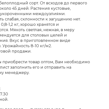
елоплодный сорт. От всходов до первого
около 45 дней. Растения кустовые,
с укороченными междоузлиями.
ь слабая, склонности к загущению нет.
,8-1,2 кг, хорошо хранятся и
тся. Мякоть светлая, нежная, в меру
мендуется для столовых целей и
ния. Вкус в приготовленном виде
 Урожайность 8-10 кг/м2.
товой продажи.
бы приобрести товар оптом, Вам необходимо
 лист заполнить его и отправить на
му менеджеру.
:
7.30
ной.