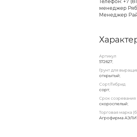
Телефон: +7 (8
менеджер Ряби
Менеджер Райк
Характе
Артикул
572627;
Грунт для выращи
открытый;
Сорт/Гибрид
сорт;
Срок созревания
скороспелый;
Торговая марка (
Агрофирма АЭЛИ