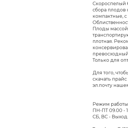
Скороспелый б
сбора плодов 
компактные, 
Облиственност
Плоды массой 0
транспортирую
плотная. Реко
консервирова
превосходный.
Только для оп
Для того, что
скачать прайс
эл.почту наше
Режим работы
ПН-ПТ 09.00 - 1
СБ, ВС - Выход