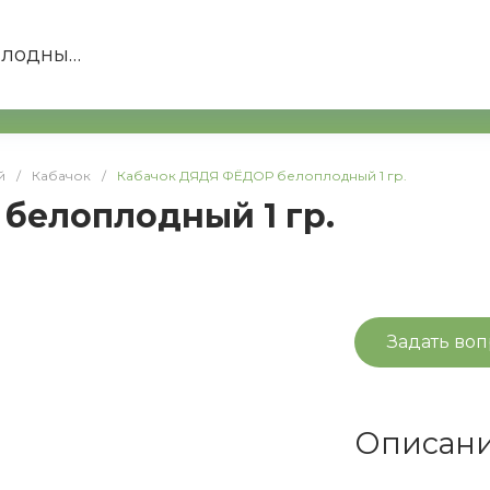
+7 (812) 30
Кабачок ДЯДЯ ФЁДОР белоплодный 1 гр.
й
/
Кабачок
/
Кабачок ДЯДЯ ФЁДОР белоплодный 1 гр.
белоплодный 1 гр.
Задать воп
Описан