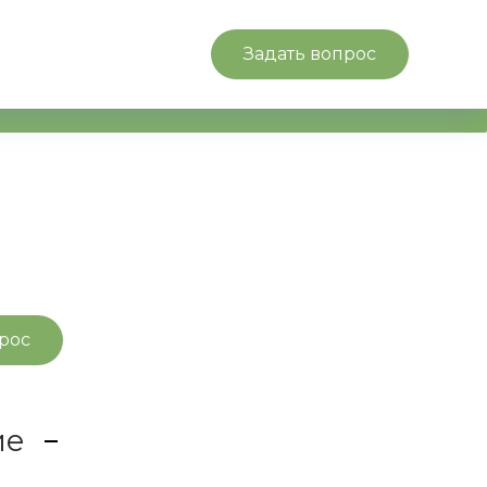
9 3903
Заказать звонок
Поиск
Войти
Задать вопрос
рос
ие