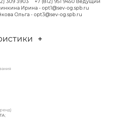
12) 309 3903 +7 (812) 951 9450 Ведущий
нкина Ирина - opt1@sev-og.spb.ru
ова Ольга - opt3@sev-og.spb.ru
ристики
вания
бренд)
ТА;