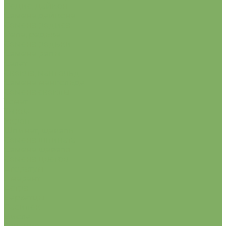
Редис, дайкон
Семена дайкона
Семена редиса
Репа, редька
Семена редьки
Семена репы
Салат
Свекла, мангольд
Семена мангольда
Семена свеклы
Томат
Тыква
Укроп
Шпинат, щавель
Семена шпината
Семена щавеля
Семена цветов
Агератум
Амарант
Астра
Бархатцы
Василёк
Виола