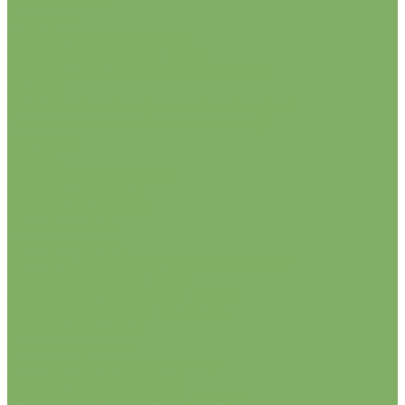
Микрозелень
Морковь
Семена моркови драже
Семена моркови на ленте
Семена пакетированной моркови
Огурец
Семена партенокарпического огурца
Семена пчелоопыляемого огурца
Патиссон
Перец
Петрушка, сельдерей
Семена петрушки
Семена сельдерея
Подсолнечник
Пряные травы
Душица, зверобой, иссоп, валериана
Катран (татарский хрен)
Лемонграсс (лимонная трава)
Розмарин, шалфей, эстрагон
Семена базилика
Семена горчицы
Семена кориандра, кервеля
Семена мяты, мелиссы
Семена тмина, тимьяна, чабера