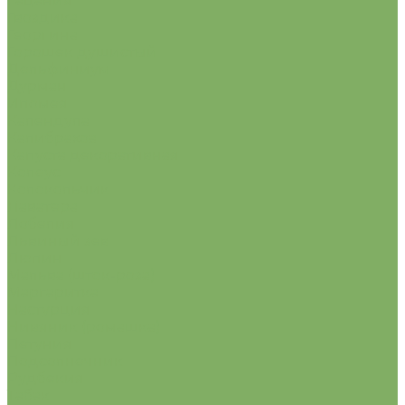
Гацания
Гвоздика
Георгина
Горошек душистый
Дельфиниум
Дурман
Ипомея
Календула
Калибрахоа
Капуста декоративная
Колеус
Колокольчик
Лаватера
Лобелия
Львиный зев
Люпин
Мальва (шток-роза)
Маргаритка
Настурция
Нивяник (ромашка)
Петуния
Подсолнечник
Рудбекия
Табак