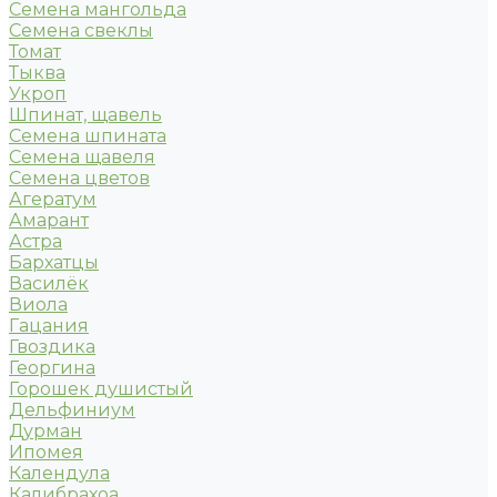
Семена мангольда
Семена свеклы
Томат
Тыква
Укроп
Шпинат, щавель
Семена шпината
Семена щавеля
Семена цветов
Агератум
Амарант
Астра
Бархатцы
Василёк
Виола
Гацания
Гвоздика
Георгина
Горошек душистый
Дельфиниум
Дурман
Ипомея
Календула
Калибрахоа