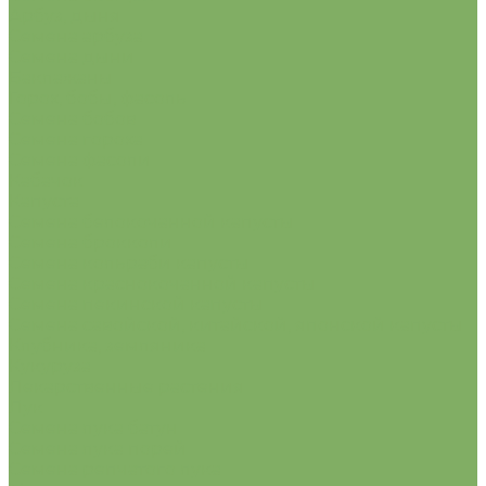
Арбуз, дыня
Семена арбуза
Семена дыни
Баклажаны
Горох, бобы, фасоль
Семена бобов
Семена гороха
Семена фасоли
Кабачок
Капуста
Семена белокочанной капусты
Семена брокколи
Семена кольраби капусты
Семена краснокочанной капусты
Семена пекинской капусты
Семена савойской, китайской, японской капусты
Клубника, земляника
Кукуруза
Лекарственные растения
Лук
Семена лука батун
Семена лука порей
Семена репчатого лука