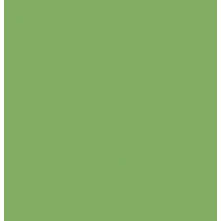
Семена овощей
Семена цветов
Средства защиты растений
Гербициды (от сорняков)
Инсектициды (от вредителей)
Регуляторы роста
Укрывной материал (спанбонд)
Акции
Условия работы
О компании
Партнеры
Контакты
Услуги
Прайс-листы
...
Главная
Каталог
Луковицы клубни и корни цветочных культур
Осень 2026
ТЮЛЬПАНЫ
бахромчатые
ботанические
грейга
дарвиновы гибриды