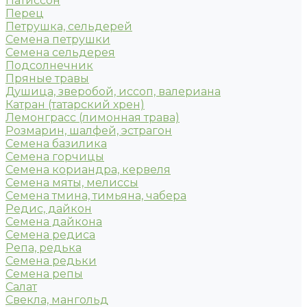
Патиссон
Перец
Петрушка, сельдерей
Семена петрушки
Семена сельдерея
Подсолнечник
Пряные травы
Душица, зверобой, иссоп, валериана
Катран (татарский хрен)
Лемонграсс (лимонная трава)
Розмарин, шалфей, эстрагон
Семена базилика
Семена горчицы
Семена кориандра, кервеля
Семена мяты, мелиссы
Семена тмина, тимьяна, чабера
Редис, дайкон
Семена дайкона
Семена редиса
Репа, редька
Семена редьки
Семена репы
Салат
Свекла, мангольд