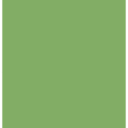
крупноцветковые
помпонные
смесь
японские, фимбриата
ГЛАДИОЛУСЫ
ГЛОКСИНИИ
ИРИСЫ
КАЛЛЫ
ЛИЛИИ
азиатские
восточные
ЛА, ЛО- гибриды
О.Т- гибриды
тигровые
ПИОНЫ
РАНУНКУЛЮСЫ (ЛЮТИКИ)
ХЕМЕРОКАЛИСЫ (ЛИЛЕЙНИКИ)
ХОСТЫ
Газонные травы и травосмеси
ГРИНКИПЕР
ПЕТРОФЛОРА
Johnsons Lawn Seeds
MasterlinE
Turfline