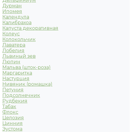
Дельфиниум
Дурман
Ипомея
Календула
Калибрахоа
Капуста декоративная
Колеус
Колокольчик
Лаватера
Лобелия
Львиный зев
Люпин
Мальва (шток-роза)
Маргаритка
Настурция
Нивяник (ромашка)
Петуния
Подсолнечник
Рудбекия
Табак
Флокс
Целозия
Цинния
Эустома