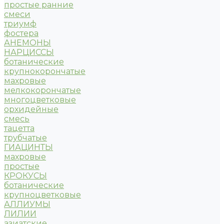
простые ранние
смеси
триумф
фостера
АНЕМОНЫ
НАРЦИССЫ
ботанические
крупнокорончатые
махровые
мелкокорончатые
многоцветковые
орхидейные
смесь
тацетта
трубчатые
ГИАЦИНТЫ
махровые
простые
КРОКУСЫ
ботанические
крупноцветковые
АЛЛИУМЫ
ЛИЛИИ
азиатские