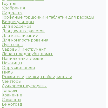
Грунты
Удобрения
Сидераты
Торфяные горшочки и таблетки для рассады
Биорегуляторы
Для водоемов
Для дачных туалетов
Для канализации
Для компостирования
Лук-севок
Садовый инструмент
Лопаты, ледорубы, ломы.
Напильники, лезвия
Ножницы
Опрыскиватели
Пилы
Рыхлители, вилки, грабли, мотыги
Секаторы
Сучкорезы, кусторезы
Топоры
Хранение
Саженцы
Виноград