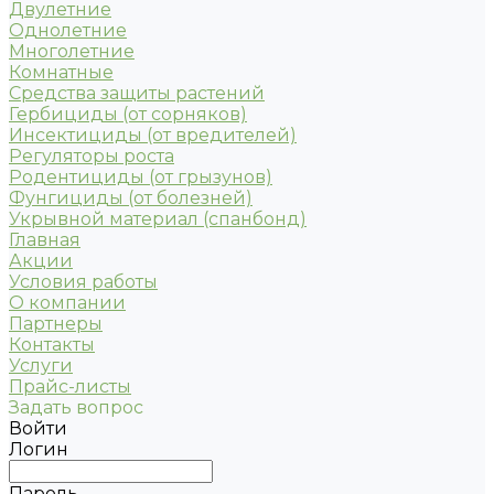
Двулетние
Однолетние
Многолетние
Комнатные
Средства защиты растений
Гербициды (от сорняков)
Инсектициды (от вредителей)
Регуляторы роста
Родентициды (от грызунов)
Фунгициды (от болезней)
Укрывной материал (спанбонд)
Главная
Акции
Условия работы
О компании
Партнеры
Контакты
Услуги
Прайс-листы
Задать вопрос
Войти
Логин
Пароль