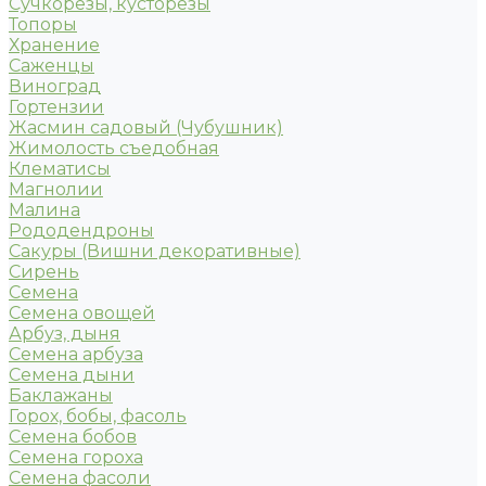
Сучкорезы, кусторезы
Топоры
Хранение
Саженцы
Виноград
Гортензии
Жасмин садовый (Чубушник)
Жимолость съедобная
Клематисы
Магнолии
Малина
Рододендроны
Сакуры (Вишни декоративные)
Сирень
Семена
Семена овощей
Арбуз, дыня
Семена арбуза
Семена дыни
Баклажаны
Горох, бобы, фасоль
Семена бобов
Семена гороха
Семена фасоли