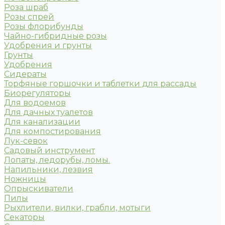
Роза шраб
Розы спрей
Розы флорибунды
Чайно-гибридные розы
Удобрения и грунты
Грунты
Удобрения
Сидераты
Торфяные горшочки и таблетки для рассады
Биорегуляторы
Для водоемов
Для дачных туалетов
Для канализации
Для компостирования
Лук-севок
Садовый инструмент
Лопаты, ледорубы, ломы.
Напильники, лезвия
Ножницы
Опрыскиватели
Пилы
Рыхлители, вилки, грабли, мотыги
Секаторы