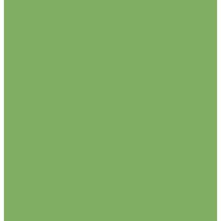
Universal
Клевер
Саженцы роз
Английские розы
Миниатюрные розы
Парковые розы (Грандифлора)
Плетистые розы
Почвопокровные
Роза шраб
Розы спрей
Розы флорибунды
Чайно-гибридные розы
Удобрения и грунты
Грунты
Удобрения
Сидераты
Торфяные горшочки и таблетки для рассады
Биорегуляторы
Для водоемов
Для дачных туалетов
Для канализации
Для компостирования
Лук-севок