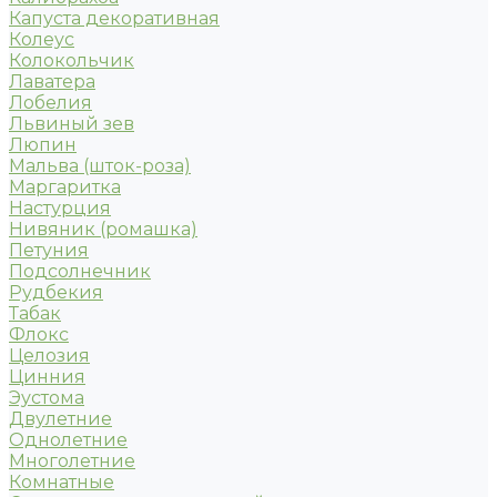
Капуста декоративная
Колеус
Колокольчик
Лаватера
Лобелия
Львиный зев
Люпин
Мальва (шток-роза)
Маргаритка
Настурция
Нивяник (ромашка)
Петуния
Подсолнечник
Рудбекия
Табак
Флокс
Целозия
Цинния
Эустома
Двулетние
Однолетние
Многолетние
Комнатные