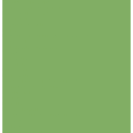
Садовый инструмент
Лопаты, ледорубы, ломы.
Напильники, лезвия
Ножницы
Опрыскиватели
Пилы
Рыхлители, вилки, грабли, мотыги
Секаторы
Сучкорезы, кусторезы
Топоры
Хранение
Саженцы
Виноград
Гортензии
Жасмин садовый (Чубушник)
Жимолость съедобная
Клематисы
Магнолии
Малина
Рододендроны
Сакуры (Вишни декоративные)
Сирень
Семена
Семена овощей