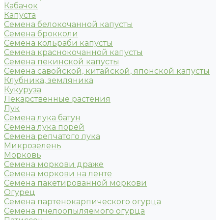
Кабачок
Капуста
Семена белокочанной капусты
Семена брокколи
Семена кольраби капусты
Семена краснокочанной капусты
Семена пекинской капусты
Семена савойской, китайской, японской капусты
Клубника, земляника
Кукуруза
Лекарственные растения
Лук
Семена лука батун
Семена лука порей
Семена репчатого лука
Микрозелень
Морковь
Семена моркови драже
Семена моркови на ленте
Семена пакетированной моркови
Огурец
Семена партенокарпического огурца
Семена пчелоопыляемого огурца