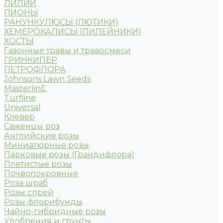
ЛИЛИИ
ПИОНЫ
РАНУНКУЛЮСЫ (ЛЮТИКИ)
ХЕМЕРОКАЛИСЫ (ЛИЛЕЙНИКИ)
ХОСТЫ
Газонные травы и травосмеси
ГРИНКИПЕР
ПЕТРОФЛОРА
Johnsons Lawn Seeds
MasterlinE
Turfline
Universal
Клевер
Саженцы роз
Английские розы
Миниатюрные розы
Парковые розы (Грандифлора)
Плетистые розы
Почвопокровные
Роза шраб
Розы спрей
Розы флорибунды
Чайно-гибридные розы
Удобрения и грунты