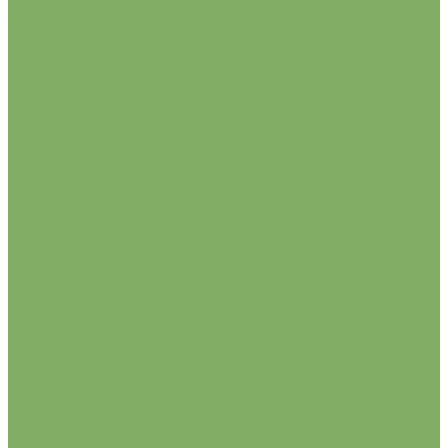
Johnsons Lawn Seeds
Саженцы роз
Английские розы
Миниатюрные розы
Парковые розы (Грандифлора)
Удобрения и грунты
Грунты
Удобрения
Сидераты
Биорегуляторы
Для водоемов
Для дачных туалетов
Для канализации
Лук-севок
Садовый инструмент
Лопаты, ледорубы, ломы.
Напильники, лезвия
Ножницы
Саженцы
Виноград
Гортензии
Жасмин садовый (Чубушник)
Семена