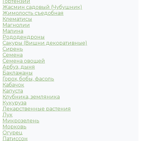
Гортензии
Жасмин садовый (Чубушник)
Жимолость съедобная
Клематисы
Магнолии
Малина
Рододендроны
Сакуры (Вишни декоративные)
Сирень
Семена
Семена овощей
Арбуз, дыня
Баклажаны
Горох, бобы, фасоль
Кабачок
Капуста
Клубника, земляника
Кукуруза
Лекарственные растения
Лук
Микрозелень
Морковь
Огурец
Патиссон