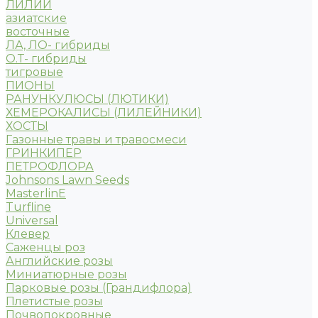
ЛИЛИИ
азиатские
восточные
ЛА, ЛО- гибриды
О.Т- гибриды
тигровые
ПИОНЫ
РАНУНКУЛЮСЫ (ЛЮТИКИ)
ХЕМЕРОКАЛИСЫ (ЛИЛЕЙНИКИ)
ХОСТЫ
Газонные травы и травосмеси
ГРИНКИПЕР
ПЕТРОФЛОРА
Johnsons Lawn Seeds
MasterlinE
Turfline
Universal
Клевер
Саженцы роз
Английские розы
Миниатюрные розы
Парковые розы (Грандифлора)
Плетистые розы
Почвопокровные