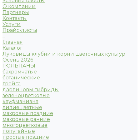
Условия работы
О компании
Партнеры
Контакты
Услуги
Прайс-листы
...
Главная
Каталог
Луковицы клубни и корни цветочных культур
Осень 2026
ТЮЛЬПАНЫ
бахромчатые
ботанические
грейга
дарвиновы гибриды
зеленоцветковые
кауфманиана
лилиецветные
махровые поздние
махровые ранние
многоцветковые
попугайные
простые поздние