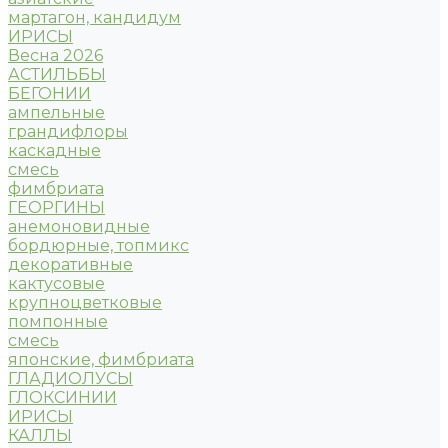
мартагон, кандидум
ИРИСЫ
Весна 2026
АСТИЛЬБЫ
БЕГОНИИ
ампельные
грандифлоры
каскадные
смесь
фимбриата
ГЕОРГИНЫ
анемоновидные
бордюрные, топмикс
декоративные
кактусовые
крупноцветковые
помпонные
смесь
японские, фимбриата
ГЛАДИОЛУСЫ
ГЛОКСИНИИ
ИРИСЫ
КАЛЛЫ