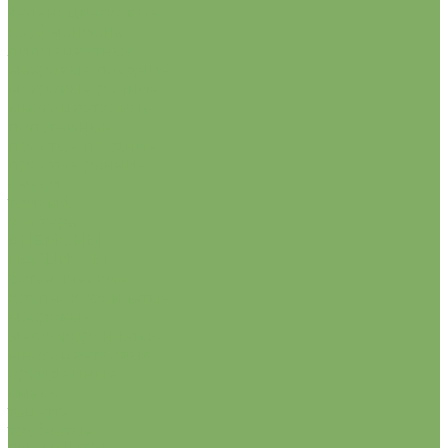
зеленоцветковые
кауфманиана
лилиецветные
махровые поздние
махровые ранние
многоцветковые
попугайные
простые поздние
простые ранние
смеси
триумф
фостера
АНЕМОНЫ
НАРЦИССЫ
ботанические
крупнокорончатые
махровые
мелкокорончатые
многоцветковые
орхидейные
смесь
тацетта
трубчатые