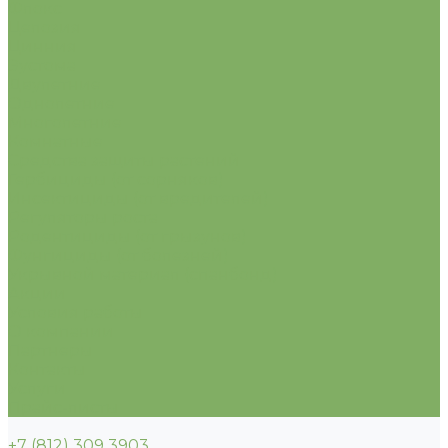
Флокс
Целозия
Цинния
Эустома
Двулетние
Однолетние
Многолетние
Комнатные
Средства защиты растений
Гербициды (от сорняков)
Инсектициды (от вредителей)
Регуляторы роста
Родентициды (от грызунов)
Фунгициды (от болезней)
Укрывной материал (спанбонд)
Акции
Условия работы
О компании
Партнеры
Контакты
Услуги
Прайс-листы
+7 (812) 309 3903