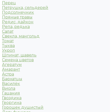
Перец
Петрушка, сельдерей
Подсолнечник
Пряные травы
Редис, дайкон
Репа, редька
Салат
Свекла, мангольд
Томат
Тыква
Укроп
Шпинат, щавель
Семена цветов
Агератум
Амарант
Астра
Бархатцы
Василёк
Виола
Гацания
Гвоздика
Георгина
Горошек душистый