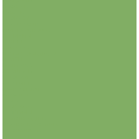
ГИАЦИНТЫ
махровые
простые
КРОКУСЫ
ботанические
крупноцветковые
АЛЛИУМЫ
ЛИЛИИ
азиатские
мартагон, кандидум
ИРИСЫ
Весна 2026
АСТИЛЬБЫ
БЕГОНИИ
ампельные
грандифлоры
каскадные
смесь
фимбриата
ГЕОРГИНЫ
анемоновидные
бордюрные, топмикс
декоративные
кактусовые