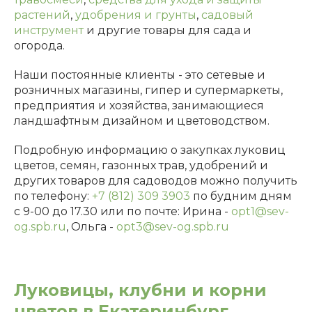
растений
,
удобрения
и грунты
,
садовый
инструмент
и другие товары для сада и
огорода.
Наши постоянные клиенты - это сетевые и
розничных магазины, гипер и супермаркеты,
предприятия и хозяйства, занимающиеся
ландшафтным дизайном и цветоводством.
Подробную информацию о закупках луковиц
цветов, семян, газонных трав, удобрений и
других товаров для садоводов можно получить
по телефону:
+7 (812) 309 3903
по будним дням
с 9-00 до 17.30 или по почте: Ирина -
opt1@sev-
og.spb.ru
, Ольга -
opt3@sev-og.spb.ru
Луковицы, клубни и корни
цветов в Екатеринбург.