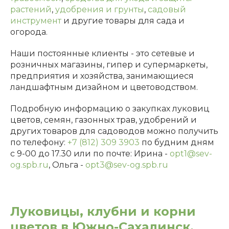
растений
,
удобрения
и грунты
,
садовый
инструмент
и другие товары для сада и
огорода.
Наши постоянные клиенты - это сетевые и
розничных магазины, гипер и супермаркеты,
предприятия и хозяйства, занимающиеся
ландшафтным дизайном и цветоводством.
Подробную информацию о закупках луковиц
цветов, семян, газонных трав, удобрений и
других товаров для садоводов можно получить
по телефону:
+7 (812) 309 3903
по будним дням
с 9-00 до 17.30 или по почте: Ирина -
opt1@sev-
og.spb.ru
, Ольга -
opt3@sev-og.spb.ru
Луковицы, клубни и корни
цветов в Южно-Сахалинск.