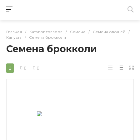
Главная
/
Каталог товаров
/
Семена
/
Семена овощей
/
Капуста
/
Семена брокколи
Семена брокколи