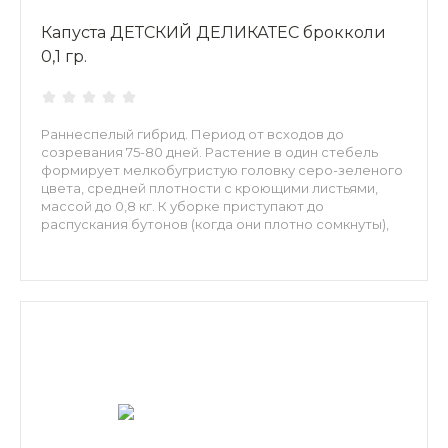
Капуста ДЕТСКИЙ ДЕЛИКАТЕС брокколи
0,1 гр.
Раннеспелый гибрид. Период от всходов до
созревания 75-80 дней. Растение в один стебель
формирует мелкобугристую головку серо-зеленого
цвета, средней плотности с кроющими листьями,
массой до 0,8 кг. К уборке приступают до
распускания бутонов (когда они плотно сомкнуты),
срезают с частью стебля длиной 10-20 см, который
также используют в пищу. Соцветия легко
разделяются. Растение богато протеином,
витаминами А, В1, В2, РР, С, Е, солями калия, кальция,
магния, содержит метионин и холин, которые
препятствуют накоплению в организме холестерина
и предупреждают развитие атеросклероза. В
домашней кулинарии используется для тушения,
приготовления овощного рагу, длительного
хранения в холодильнике и замораживания.