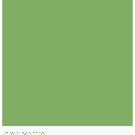
Флокс
Целозия
Цинния
Эустома
Двулетние
Однолетние
Многолетние
Комнатные
Средства защиты растений
Гербициды (от сорняков)
Инсектициды (от вредителей)
Регуляторы роста
Родентициды (от грызунов)
Фунгициды (от болезней)
Укрывной материал (спанбонд)
Акции
Условия работы
О компании
Партнеры
Контакты
Услуги
Прайс-листы
+7 (812) 309 3903