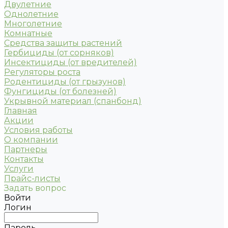
Двулетние
Однолетние
Многолетние
Комнатные
Средства защиты растений
Гербициды (от сорняков)
Инсектициды (от вредителей)
Регуляторы роста
Родентициды (от грызунов)
Фунгициды (от болезней)
Укрывной материал (спанбонд)
Главная
Акции
Условия работы
О компании
Партнеры
Контакты
Услуги
Прайс-листы
Задать вопрос
Войти
Логин
Пароль