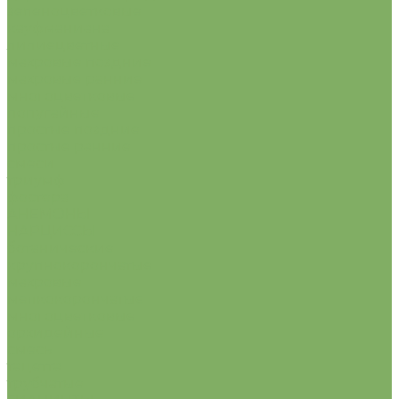
зеленоцветковые
кауфманиана
лилиецветные
махровые поздние
махровые ранние
многоцветковые
попугайные
простые поздние
простые ранние
смеси
триумф
фостера
АНЕМОНЫ
НАРЦИССЫ
ботанические
крупнокорончатые
махровые
мелкокорончатые
многоцветковые
орхидейные
смесь
тацетта
трубчатые