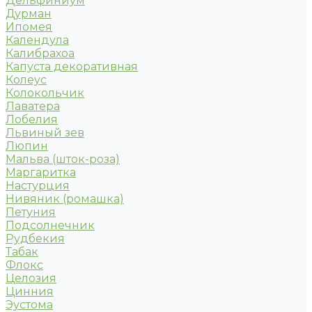
Дельфиниум
Дурман
Ипомея
Календула
Калибрахоа
Капуста декоративная
Колеус
Колокольчик
Лаватера
Лобелия
Львиный зев
Люпин
Мальва (шток-роза)
Маргаритка
Настурция
Нивяник (ромашка)
Петуния
Подсолнечник
Рудбекия
Табак
Флокс
Целозия
Цинния
Эустома