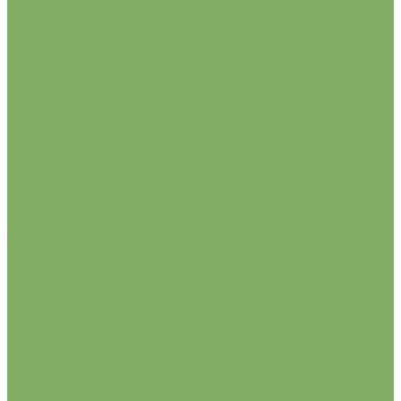
Гацания
Гвоздика
Георгина
Горошек душистый
Дельфиниум
Дурман
Ипомея
Календула
Калибрахоа
Капуста декоративная
Колеус
Колокольчик
Лаватера
Лобелия
Львиный зев
Люпин
Мальва (шток-роза)
Маргаритка
Настурция
Нивяник (ромашка)
Петуния
Подсолнечник
Рудбекия
Табак