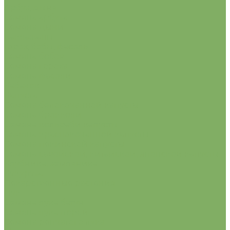
Арбуз, дыня
Семена арбуза
Семена дыни
Баклажаны
Горох, бобы, фасоль
Семена бобов
Семена гороха
Семена фасоли
Кабачок
Капуста
Семена белокочанной капусты
Семена брокколи
Семена кольраби капусты
Семена краснокочанной капусты
Семена пекинской капусты
Семена савойской, китайской, японской капусты
Клубника, земляника
Кукуруза
Лекарственные растения
Лук
Семена лука батун
Семена лука порей
Семена репчатого лука