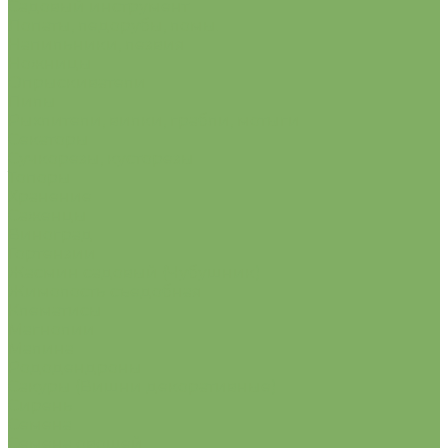
Садовый инструмент
Лопаты, ледорубы, ломы.
Напильники, лезвия
Ножницы
Опрыскиватели
Пилы
Рыхлители, вилки, грабли, мотыги
Секаторы
Сучкорезы, кусторезы
Топоры
Хранение
Саженцы
Виноград
Гортензии
Жасмин садовый (Чубушник)
Жимолость съедобная
Клематисы
Магнолии
Малина
Рододендроны
Сакуры (Вишни декоративные)
Сирень
Семена
Семена овощей