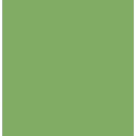
Universal
Клевер
Саженцы роз
Английские розы
Миниатюрные розы
Парковые розы (Грандифлора)
Плетистые розы
Почвопокровные
Роза шраб
Розы спрей
Розы флорибунды
Чайно-гибридные розы
Удобрения и грунты
Грунты
Удобрения
Сидераты
Торфяные горшочки и таблетки для рассады
Биорегуляторы
Для водоемов
Для дачных туалетов
Для канализации
Для компостирования
Лук-севок