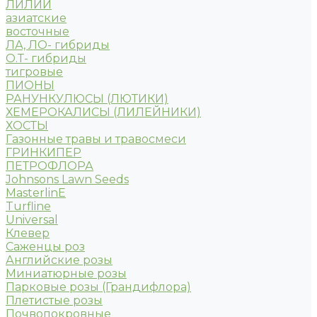
ЛИЛИИ
азиатские
восточные
ЛА, ЛО- гибриды
О.Т- гибриды
тигровые
ПИОНЫ
РАНУНКУЛЮСЫ (ЛЮТИКИ)
ХЕМЕРОКАЛИСЫ (ЛИЛЕЙНИКИ)
ХОСТЫ
Газонные травы и травосмеси
ГРИНКИПЕР
ПЕТРОФЛОРА
Johnsons Lawn Seeds
MasterlinE
Turfline
Universal
Клевер
Саженцы роз
Английские розы
Миниатюрные розы
Парковые розы (Грандифлора)
Плетистые розы
Почвопокровные