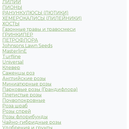
ЛИЛИИ
ПИОНЫ
РАНУНКУЛЮСЫ (ЛЮТИКИ)
ХЕМЕРОКАЛИСЫ (ЛИЛЕЙНИКИ)
ХОСТЫ
Газонные травы и травосмеси
ГРИНКИПЕР
ПЕТРОФЛОРА
Johnsons Lawn Seeds
MasterlinE
Turfline
Universal
Клевер
Саженцы роз
Английские розы
Миниатюрные розы
Парковые розы (Грандифлора)
Плетистые розы
Почвопокровные
Роза шраб
Розы спрей
Розы флорибунды
Чайно-гибридные розы
Удобрения и грунты