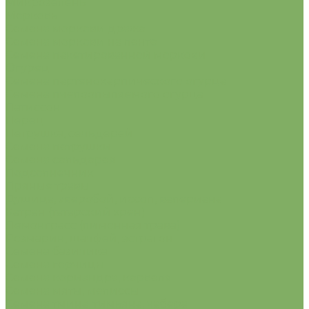
Микрозелень
Морковь
Семена моркови драже
Семена моркови на ленте
Семена пакетированной моркови
Огурец
Семена партенокарпического огурца
Семена пчелоопыляемого огурца
Патиссон
Перец
Петрушка, сельдерей
Семена петрушки
Семена сельдерея
Подсолнечник
Пряные травы
Душица, зверобой, иссоп, валериана
Катран (татарский хрен)
Лемонграсс (лимонная трава)
Розмарин, шалфей, эстрагон
Семена базилика
Семена горчицы
Семена кориандра, кервеля
Семена мяты, мелиссы
Семена тмина, тимьяна, чабера