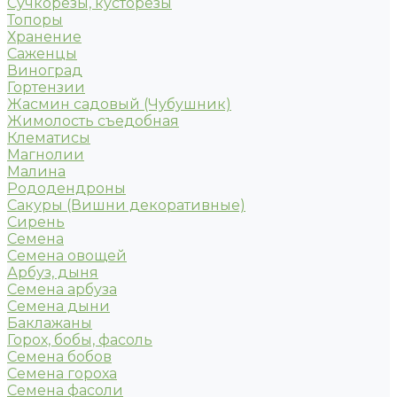
Сучкорезы, кусторезы
Топоры
Хранение
Саженцы
Виноград
Гортензии
Жасмин садовый (Чубушник)
Жимолость съедобная
Клематисы
Магнолии
Малина
Рододендроны
Сакуры (Вишни декоративные)
Сирень
Семена
Семена овощей
Арбуз, дыня
Семена арбуза
Семена дыни
Баклажаны
Горох, бобы, фасоль
Семена бобов
Семена гороха
Семена фасоли