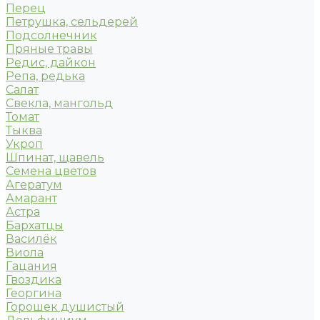
Перец
Петрушка, сельдерей
Подсолнечник
Пряные травы
Редис, дайкон
Репа, редька
Салат
Свекла, мангольд
Томат
Тыква
Укроп
Шпинат, щавель
Семена цветов
Агератум
Амарант
Астра
Бархатцы
Василёк
Виола
Гацания
Гвоздика
Георгина
Горошек душистый