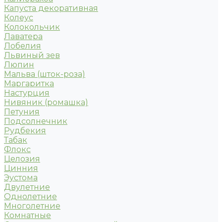
Капуста декоративная
Колеус
Колокольчик
Лаватера
Лобелия
Львиный зев
Люпин
Мальва (шток-роза)
Маргаритка
Настурция
Нивяник (ромашка)
Петуния
Подсолнечник
Рудбекия
Табак
Флокс
Целозия
Цинния
Эустома
Двулетние
Однолетние
Многолетние
Комнатные