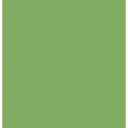
Johnsons Lawn Seeds
Саженцы роз
Английские розы
Миниатюрные розы
Парковые розы (Грандифлора)
Удобрения и грунты
Грунты
Удобрения
Сидераты
Биорегуляторы
Для водоемов
Для дачных туалетов
Для канализации
Лук-севок
Садовый инструмент
Лопаты, ледорубы, ломы.
Напильники, лезвия
Ножницы
Саженцы
Виноград
Гортензии
Жасмин садовый (Чубушник)
Семена