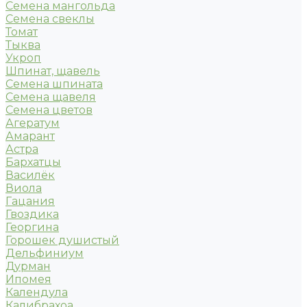
Семена мангольда
Семена свеклы
Томат
Тыква
Укроп
Шпинат, щавель
Семена шпината
Семена щавеля
Семена цветов
Агератум
Амарант
Астра
Бархатцы
Василёк
Виола
Гацания
Гвоздика
Георгина
Горошек душистый
Дельфиниум
Дурман
Ипомея
Календула
Калибрахоа