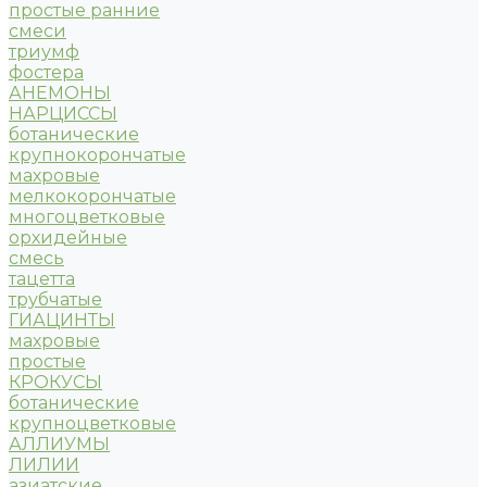
простые ранние
смеси
триумф
фостера
АНЕМОНЫ
НАРЦИССЫ
ботанические
крупнокорончатые
махровые
мелкокорончатые
многоцветковые
орхидейные
смесь
тацетта
трубчатые
ГИАЦИНТЫ
махровые
простые
КРОКУСЫ
ботанические
крупноцветковые
АЛЛИУМЫ
ЛИЛИИ
азиатские