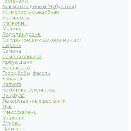
Гортензии
Жасмин садовый (Чубушник)
Жимолость съедобная
Клематисы
Магнолии
Малина
Рододендроны
Сакуры (Вишни декоративные)
Сирень
Семена
Семена овощей
Арбуз, дыня
Баклажаны
Горох, бобы, фасоль
Кабачок
Капуста
Клубника, земляника
Кукуруза
Лекарственные растения
Лук
Микрозелень
Морковь
Огурец
Патиссон