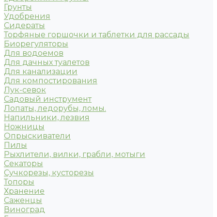
Грунты
Удобрения
Сидераты
Торфяные горшочки и таблетки для рассады
Биорегуляторы
Для водоемов
Для дачных туалетов
Для канализации
Для компостирования
Лук-севок
Садовый инструмент
Лопаты, ледорубы, ломы.
Напильники, лезвия
Ножницы
Опрыскиватели
Пилы
Рыхлители, вилки, грабли, мотыги
Секаторы
Сучкорезы, кусторезы
Топоры
Хранение
Саженцы
Виноград