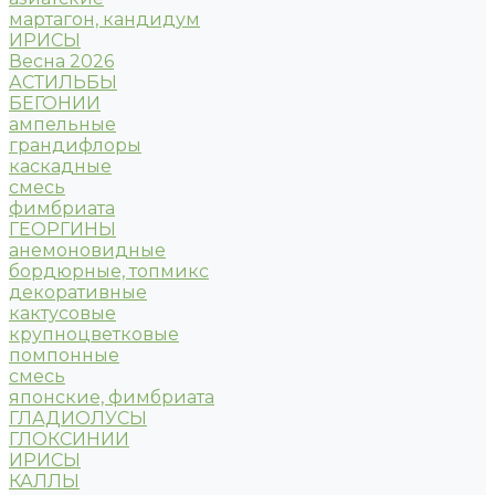
мартагон, кандидум
ИРИСЫ
Весна 2026
АСТИЛЬБЫ
БЕГОНИИ
ампельные
грандифлоры
каскадные
смесь
фимбриата
ГЕОРГИНЫ
анемоновидные
бордюрные, топмикс
декоративные
кактусовые
крупноцветковые
помпонные
смесь
японские, фимбриата
ГЛАДИОЛУСЫ
ГЛОКСИНИИ
ИРИСЫ
КАЛЛЫ