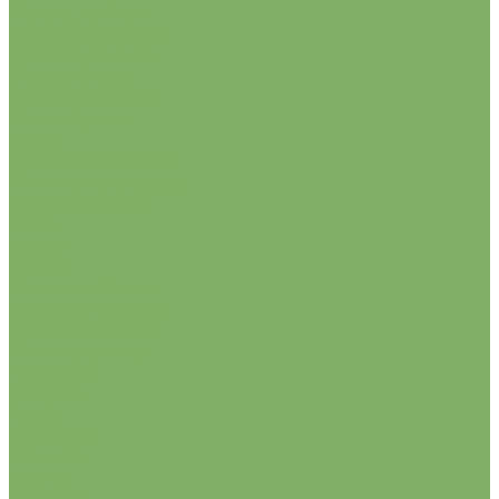
Редис, дайкон
Семена дайкона
Семена редиса
Репа, редька
Семена редьки
Семена репы
Салат
Свекла, мангольд
Семена мангольда
Семена свеклы
Томат
Тыква
Укроп
Шпинат, щавель
Семена шпината
Семена щавеля
Семена цветов
Агератум
Амарант
Астра
Бархатцы
Василёк
Виола