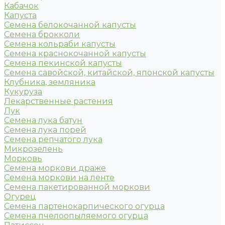
Кабачок
Капуста
Семена белокочанной капусты
Семена брокколи
Семена кольраби капусты
Семена краснокочанной капусты
Семена пекинской капусты
Семена савойской, китайской, японской капусты
Клубника, земляника
Кукуруза
Лекарственные растения
Лук
Семена лука батун
Семена лука порей
Семена репчатого лука
Микрозелень
Морковь
Семена моркови драже
Семена моркови на ленте
Семена пакетированной моркови
Огурец
Семена партенокарпического огурца
Семена пчелоопыляемого огурца