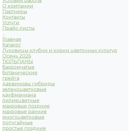
Условия работы
О компании
Партнеры
Контакты
Услуги
Прайс-листы
...
Главная
Каталог
Луковицы клубни и корни цветочных культур
Осень 2026
ТЮЛЬПАНЫ
бахромчатые
ботанические
грейга
дарвиновы гибриды
зеленоцветковые
кауфманиана
лилиецветные
махровые поздние
махровые ранние
многоцветковые
попугайные
простые поздние