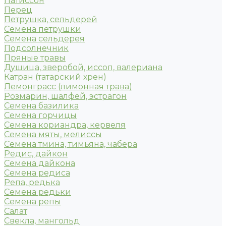
Патиссон
Перец
Петрушка, сельдерей
Семена петрушки
Семена сельдерея
Подсолнечник
Пряные травы
Душица, зверобой, иссоп, валериана
Катран (татарский хрен)
Лемонграсс (лимонная трава)
Розмарин, шалфей, эстрагон
Семена базилика
Семена горчицы
Семена кориандра, кервеля
Семена мяты, мелиссы
Семена тмина, тимьяна, чабера
Редис, дайкон
Семена дайкона
Семена редиса
Репа, редька
Семена редьки
Семена репы
Салат
Свекла, мангольд