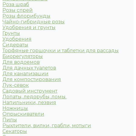
Роза шраб
Розы спрей
Розы флорибунды
Чайно-гибридные розы
Удобрения и грунты
Грунты
Удобрения
Сидераты
Торфяные горшочки и таблетки для рассады
Биорегуляторы
Для водоемов
Для дачных туалетов
Для канализации
Для компостирования
Лук-севок
Садовый инструмент
Лопаты, ледорубы, ломы.
Напильники, лезвия
Ножницы
Опрыскиватели
Пилы
Рыхлители, вилки, грабли, мотыги
Секаторы