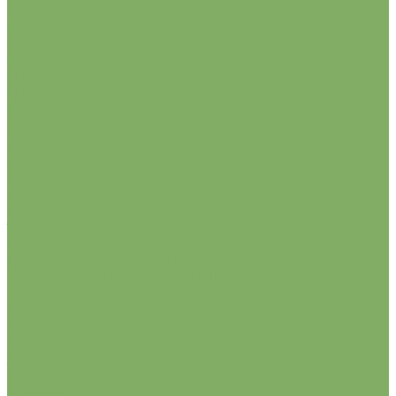
крупноцветковые
помпонные
смесь
японские, фимбриата
ГЛАДИОЛУСЫ
ГЛОКСИНИИ
ИРИСЫ
КАЛЛЫ
ЛИЛИИ
азиатские
восточные
ЛА, ЛО- гибриды
О.Т- гибриды
тигровые
ПИОНЫ
РАНУНКУЛЮСЫ (ЛЮТИКИ)
ХЕМЕРОКАЛИСЫ (ЛИЛЕЙНИКИ)
ХОСТЫ
Газонные травы и травосмеси
ГРИНКИПЕР
ПЕТРОФЛОРА
Johnsons Lawn Seeds
MasterlinE
Turfline