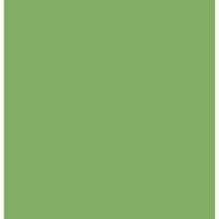
ГИАЦИНТЫ
махровые
простые
КРОКУСЫ
ботанические
крупноцветковые
АЛЛИУМЫ
ЛИЛИИ
азиатские
мартагон, кандидум
ИРИСЫ
Весна 2026
АСТИЛЬБЫ
БЕГОНИИ
ампельные
грандифлоры
каскадные
смесь
фимбриата
ГЕОРГИНЫ
анемоновидные
бордюрные, топмикс
декоративные
кактусовые