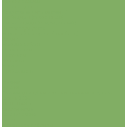
Семена овощей
Семена цветов
Средства защиты растений
Гербициды (от сорняков)
Инсектициды (от вредителей)
Регуляторы роста
Укрывной материал (спанбонд)
Акции
Условия работы
О компании
Партнеры
Контакты
Услуги
Прайс-листы
...
Главная
Каталог
Луковицы клубни и корни цветочных культур
Осень 2026
ТЮЛЬПАНЫ
бахромчатые
ботанические
грейга
дарвиновы гибриды